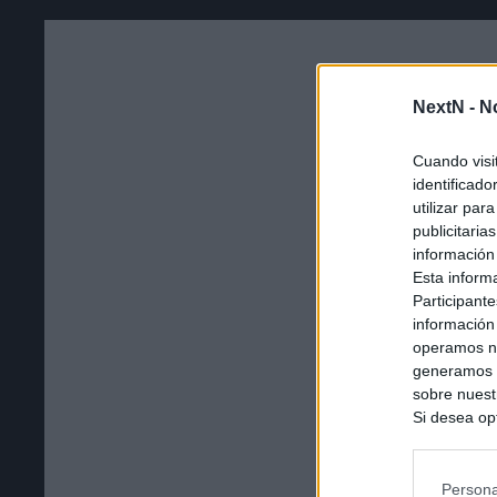
NextN -
N
Cuando visi
identificad
utilizar par
publicitaria
información
Esta inform
Participante
información
operamos nu
generamos c
sobre nuestr
Si desea opt
siguiente o
se procese 
intereses b
Persona