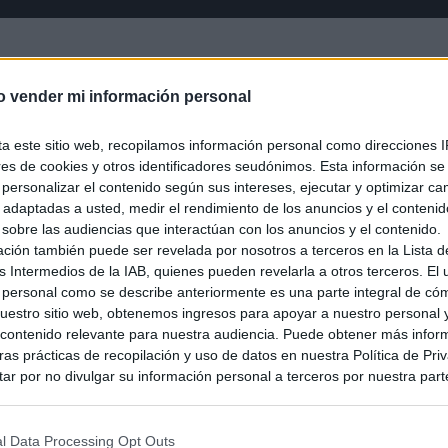
o vender mi información personal
ta este sitio web, recopilamos información personal como direcciones I
ores de cookies y otros identificadores seudónimos. Esta información s
a personalizar el contenido según sus intereses, ejecutar y optimizar 
s adaptadas a usted, medir el rendimiento de los anuncios y el conteni
 sobre las audiencias que interactúan con los anuncios y el contenido.
ación también puede ser revelada por nosotros a terceros en la Lista d
s Intermedios de la IAB, quienes pueden revelarla a otros terceros. El
 personal como se describe anteriormente es una parte integral de có
estro sitio web, obtenemos ingresos para apoyar a nuestro personal 
ontenido relevante para nuestra audiencia. Puede obtener más infor
as prácticas de recopilación y uso de datos en nuestra Política de Pri
ar por no divulgar su información personal a terceros por nuestra parte,
pción de exclusión y confirme su selección. Tenga en cuenta que desp
su solicitud de exclusión, es posible que continúe viendo anuncios ba
asados en la información personal utilizada por nosotros o en informac
l Data Processing Opt Outs