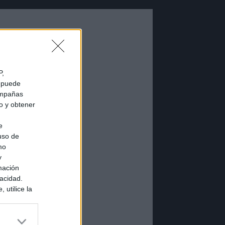
P,
e puede
campañas
do y obtener
e
 uso de
mo
y
mación
vacidad.
 utilice la
ués de que
sados en
ión personal