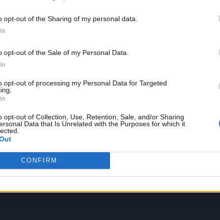
 terceros antes de su exclusión.
por no participar en la divulgación adicional de su información person
o opt-out of the Sharing of my personal data.
en la Lista de participantes intermedios de la IAB.
In
o opt-out of the Sale of my Personal Data.
ria: ha vendido más en su prime
In
to opt-out of processing my Personal Data for Targeted
ing.
In
o opt-out of Collection, Use, Retention, Sale, and/or Sharing
ersonal Data that Is Unrelated with the Purposes for which it
lected.
Out
CONFIRM