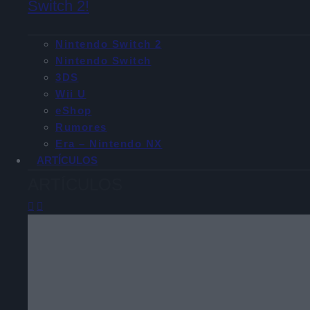
Switch 2!
Nintendo Switch 2
Nintendo Switch
3DS
Wii U
eShop
Rumores
Era – Nintendo NX
ARTÍCULOS
ARTÍCULOS