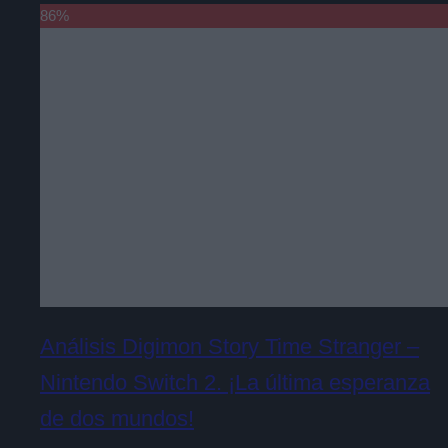
86
%
Análisis Digimon Story Time Stranger –
Nintendo Switch 2. ¡La última esperanza
de dos mundos!