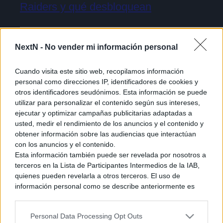
Raiders y qué desbloquean
NextN -
No vender mi información personal
Cuando visita este sitio web, recopilamos información
personal como direcciones IP, identificadores de cookies y
otros identificadores seudónimos. Esta información se puede
utilizar para personalizar el contenido según sus intereses,
ejecutar y optimizar campañas publicitarias adaptadas a
usted, medir el rendimiento de los anuncios y el contenido y
obtener información sobre las audiencias que interactúan
con los anuncios y el contenido.
Esta información también puede ser revelada por nosotros a
terceros en la Lista de Participantes Intermedios de la IAB,
quienes pueden revelarla a otros terceros. El uso de
Cómo acceder a la beta cerrada de The
información personal como se describe anteriormente es
una parte integral de cómo operamos nuestro sitio web,
Duskbloods [Tutorial]
obtenemos ingresos para apoyar a nuestro personal y
Personal Data Processing Opt Outs
generamos contenido relevante para nuestra audiencia.