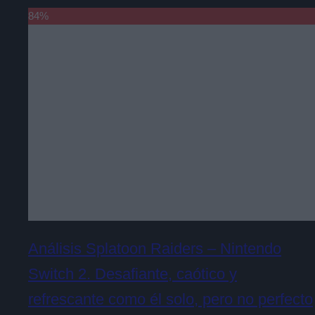
84
%
Análisis Splatoon Raiders – Nintendo
Switch 2. Desafiante, caótico y
refrescante como él solo, pero no perfecto