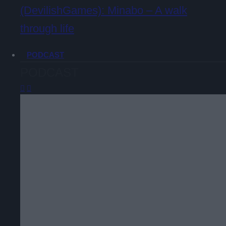
(DevilishGames): Minabo – A walk
through life
PODCAST
PODCAST