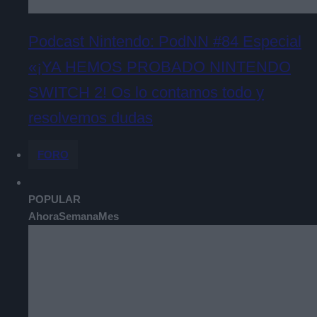
Podcast Nintendo: PodNN #84 Especial
«¡YA HEMOS PROBADO NINTENDO
SWITCH 2! Os lo contamos todo y
resolvemos dudas
FORO
POPULAR
Ahora
Semana
Mes