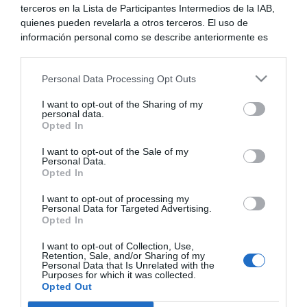
terceros en la Lista de Participantes Intermedios de la IAB,
quienes pueden revelarla a otros terceros. El uso de
información personal como se describe anteriormente es
una parte integral de cómo operamos nuestro sitio web,
obtenemos ingresos para apoyar a nuestro personal y
Personal Data Processing Opt Outs
generamos contenido relevante para nuestra audiencia.
Puede obtener más información sobre nuestras prácticas de
I want to opt-out of the Sharing of my
recopilación y uso de datos en nuestra Política de
personal data.
Privacidad.
Opted In
Si desea optar por no divulgar su información personal a
I want to opt-out of the Sale of my
terceros por nuestra parte, utilice la siguiente opción de
Personal Data.
exclusión y confirme su selección. Tenga en cuenta que
Opted In
después de que se procese su solicitud de exclusión, es
29
Foros
posible que continúe viendo anuncios basados en intereses
I want to opt-out of processing my
Personal Data for Targeted Advertising.
basados en la información personal utilizada por nosotros o
Opted In
en información personal divulgada a terceros antes de su
exclusión.
I want to opt-out of Collection, Use,
Puede optar por no participar en la divulgación adicional de
Retention, Sale, and/or Sharing of my
Personal Data that Is Unrelated with the
su información personal por parte de terceros en la Lista de
Purposes for which it was collected.
participantes intermedios de la IAB.
Opted Out