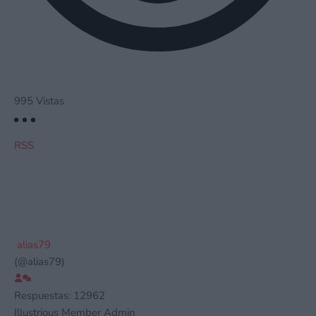
995
Vistas
RSS
alias79
(@alias79)
Respuestas: 12962
Illustrious Member
Admin