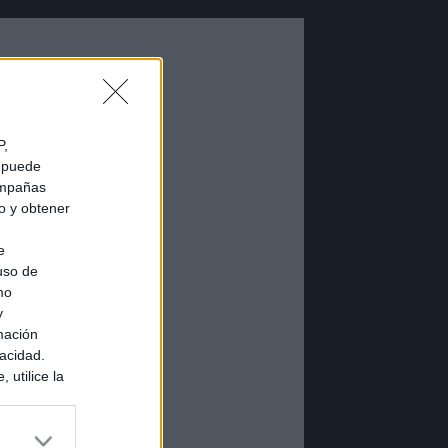
P,
e puede
campañas
do y obtener
e
 uso de
mo
y
mación
vacidad.
 utilice la
ués de que
sados en
ión personal