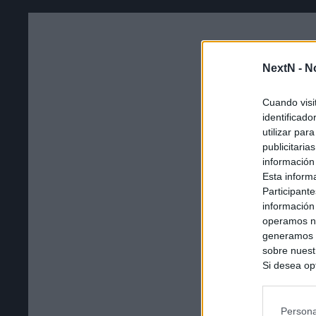
NextN -
N
Cuando visi
identificad
utilizar par
publicitaria
información
Esta inform
Participante
información
operamos nu
generamos c
sobre nuestr
Si desea opt
siguiente o
se procese 
intereses b
Persona