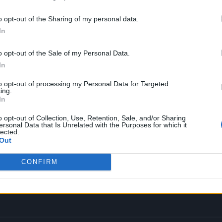
 terceros antes de su exclusión.
por no participar en la divulgación adicional de su información person
o opt-out of the Sharing of my personal data.
en la Lista de participantes intermedios de la IAB.
In
o opt-out of the Sale of my Personal Data.
ria: ha vendido más en su prime
In
to opt-out of processing my Personal Data for Targeted
ing.
In
o opt-out of Collection, Use, Retention, Sale, and/or Sharing
ersonal Data that Is Unrelated with the Purposes for which it
lected.
Out
CONFIRM