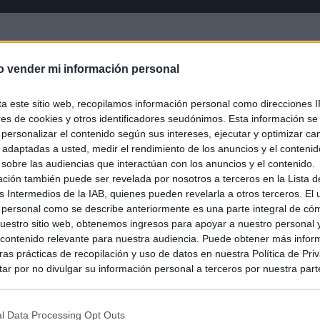
o vender mi información personal
ta este sitio web, recopilamos información personal como direcciones I
ores de cookies y otros identificadores seudónimos. Esta información s
a personalizar el contenido según sus intereses, ejecutar y optimizar 
s adaptadas a usted, medir el rendimiento de los anuncios y el conteni
 sobre las audiencias que interactúan con los anuncios y el contenido.
ación también puede ser revelada por nosotros a terceros en la Lista d
s Intermedios de la IAB, quienes pueden revelarla a otros terceros. El
 personal como se describe anteriormente es una parte integral de có
estro sitio web, obtenemos ingresos para apoyar a nuestro personal 
ontenido relevante para nuestra audiencia. Puede obtener más infor
as prácticas de recopilación y uso de datos en nuestra Política de Pri
ar por no divulgar su información personal a terceros por nuestra parte,
pción de exclusión y confirme su selección. Tenga en cuenta que desp
su solicitud de exclusión, es posible que continúe viendo anuncios ba
asados en la información personal utilizada por nosotros o en informac
l Data Processing Opt Outs