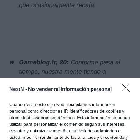
que ocasionalmente recaía.
Gameblog.fr, 80:
Conforme pasa el
tiempo, nuestra mente tiende a
embellecer los recuerdos de
NextN -
No vender mi información personal
momentos especialmente
entrañables. Es por eso que no
Cuando visita este sitio web, recopilamos información
debemos embarcarnos en un viaje
personal como direcciones IP, identificadores de cookies y
otros identificadores seudónimos. Esta información se puede
dos veces, con la esperanza de
utilizar para personalizar el contenido según sus intereses,
volver a vivir la misma experiencia,
ejecutar y optimizar campañas publicitarias adaptadas a
ya que no importa lo maravilloso
usted, medir el rendimiento de los anuncios y el contenido y