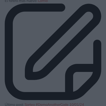
El forero más nuevo:
Cornio
Último post:
Sorteo #DemoAnotherCode 10/01/24