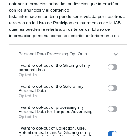
obtener información sobre las audiencias que interactúan
que podamos recordarlo, pues a
con los anuncios y el contenido.
menudo puede ser decepcionante.
Esta información también puede ser revelada por nosotros a
terceros en la Lista de Participantes Intermedios de la IAB,
Sin embargo, Wind Waker HD
quienes pueden revelarla a otros terceros. El uso de
demuestra lo contrario. No sólo por
información personal como se describe anteriormente es
una parte integral de cómo operamos nuestro sitio web,
su notable estilo visual, que parece
obtenemos ingresos para apoyar a nuestro personal y
aún más vibrante en alta definición,
Personal Data Processing Opt Outs
generamos contenido relevante para nuestra audiencia.
pero este remake suaviza
Puede obtener más información sobre nuestras prácticas de
I want to opt-out of the Sharing of my
recopilación y uso de datos en nuestra Política de
divagación innecesaria, mientras
personal data.
Privacidad.
Opted In
que preserva la libertad y las
Si desea optar por no divulgar su información personal a
I want to opt-out of the Sale of my
terceros por nuestra parte, utilice la siguiente opción de
aspiraciones contemplativas
Personal Data.
exclusión y confirme su selección. Tenga en cuenta que
Opted In
creadas por este gran mundo. Por
después de que se procese su solicitud de exclusión, es
posible que continúe viendo anuncios basados en intereses
lo tanto, se establece una odisea
I want to opt-out of processing my
Personal Data for Targeted Advertising.
basados en la información personal utilizada por nosotros o
inolvidable, tanto fresco como
Opted In
en información personal divulgada a terceros antes de su
atemporal.
exclusión.
I want to opt-out of Collection, Use,
Puede optar por no participar en la divulgación adicional de
Retention, Sale, and/or Sharing of my