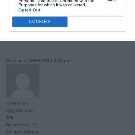
Personal Data that Is Unrelated with the
su información personal por parte de terceros en la Lista de
Purposes for which it was collected.
participantes intermedios de la IAB.
Opted Out
CONFIRM
Fuente
Posteado : 18/09/2013 3:20 pm
greenman
(@greenman)
Respuestas: 31
Eminent Member