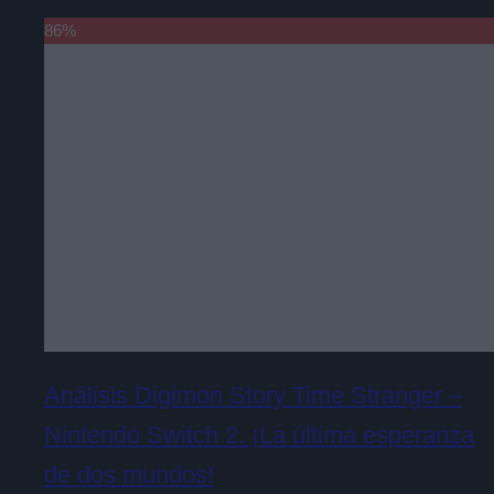
86
%
Análisis Digimon Story Time Stranger –
Nintendo Switch 2. ¡La última esperanza
de dos mundos!