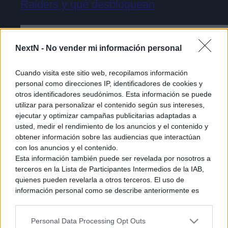
Raiders y qué desbloquean
NextN -
No vender mi información personal
Cuando visita este sitio web, recopilamos información
personal como direcciones IP, identificadores de cookies y
otros identificadores seudónimos. Esta información se puede
utilizar para personalizar el contenido según sus intereses,
ejecutar y optimizar campañas publicitarias adaptadas a
usted, medir el rendimiento de los anuncios y el contenido y
obtener información sobre las audiencias que interactúan
con los anuncios y el contenido.
Esta información también puede ser revelada por nosotros a
terceros en la Lista de Participantes Intermedios de la IAB,
quienes pueden revelarla a otros terceros. El uso de
Cómo acceder a la beta cerrada de The
información personal como se describe anteriormente es
una parte integral de cómo operamos nuestro sitio web,
Duskbloods [Tutorial]
obtenemos ingresos para apoyar a nuestro personal y
Personal Data Processing Opt Outs
generamos contenido relevante para nuestra audiencia.