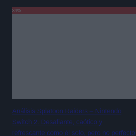
84
%
Análisis Splatoon Raiders – Nintendo
Switch 2. Desafiante, caótico y
refrescante como él solo, pero no perfecto