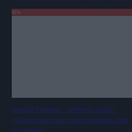
81
%
Análisis Farlands – Nintendo Switch.
¿Quién quiere una granja pudiendo tener
un planeta?