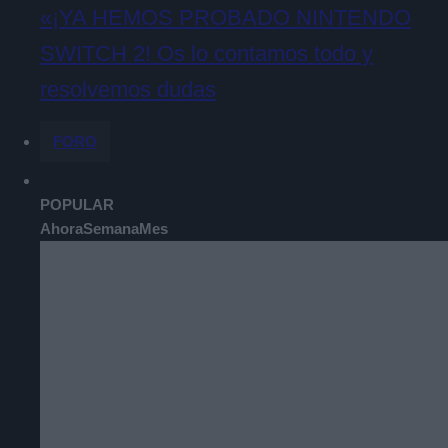
«¡YA HEMOS PROBADO NINTENDO
SWITCH 2! Os lo contamos todo y
resolvemos dudas
FORO
POPULAR
Ahora
Semana
Mes