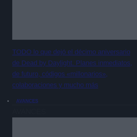
TODO lo que dejó el décimo aniversario
de Dead by Daylight. Planes inmediatos,
de futuro, códigos «millonarios»,
colaboraciones y mucho más
AVANCES
AVANCES