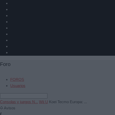
Foro
FOROS
Usuarios
Consolas y juegos N...
Wii U
Koei Tecmo Europa: ...
Avisos