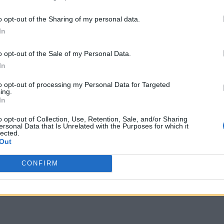
 terceros antes de su exclusión.
hacer en Final Fantasy XIV Free 
por no participar en la divulgación adicional de su información person
o opt-out of the Sharing of my personal data.
en la Lista de participantes intermedios de la IAB.
In
iones
o opt-out of the Sale of my Personal Data.
In
to opt-out of processing my Personal Data for Targeted
ing.
In
o opt-out of Collection, Use, Retention, Sale, and/or Sharing
ersonal Data that Is Unrelated with the Purposes for which it
lected.
Out
CONFIRM