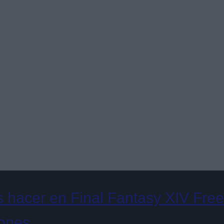
hacer en Final Fantasy XIV Free 
iones