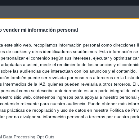
o vender mi información personal
ta este sitio web, recopilamos información personal como direcciones I
ores de cookies y otros identificadores seudónimos. Esta información s
a personalizar el contenido según sus intereses, ejecutar y optimizar 
s adaptadas a usted, medir el rendimiento de los anuncios y el conteni
 sobre las audiencias que interactúan con los anuncios y el contenido.
ación también puede ser revelada por nosotros a terceros en la Lista d
s Intermedios de la IAB, quienes pueden revelarla a otros terceros. El
 personal como se describe anteriormente es una parte integral de có
estro sitio web, obtenemos ingresos para apoyar a nuestro personal 
ontenido relevante para nuestra audiencia. Puede obtener más infor
as prácticas de recopilación y uso de datos en nuestra Política de Pri
ar por no divulgar su información personal a terceros por nuestra parte,
pción de exclusión y confirme su selección. Tenga en cuenta que desp
su solicitud de exclusión, es posible que continúe viendo anuncios ba
asados en la información personal utilizada por nosotros o en informac
l Data Processing Opt Outs