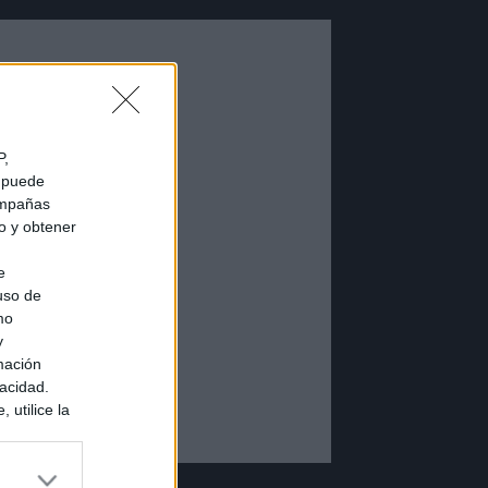
P,
e puede
campañas
do y obtener
e
 uso de
mo
y
mación
vacidad.
 utilice la
ués de que
sados en
ión personal