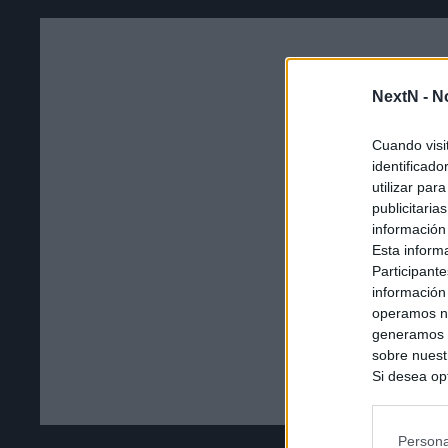
NextN -
N
Cuando visi
identificad
utilizar par
publicitaria
información
Esta inform
Participante
información
operamos nu
generamos c
sobre nuestr
Si desea opt
siguiente o
se procese 
intereses b
Persona