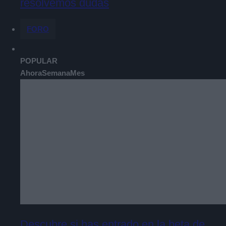
resolvemos dudas
FORO
POPULAR
Ahora
Semana
Mes
Descubre si has entrado en la beta de