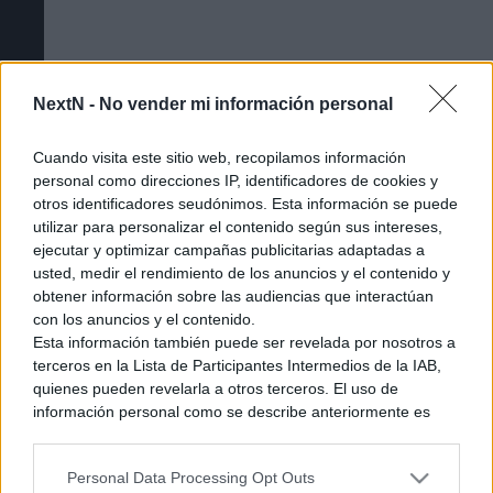
NextN -
No vender mi información personal
Cuando visita este sitio web, recopilamos información
personal como direcciones IP, identificadores de cookies y
otros identificadores seudónimos. Esta información se puede
utilizar para personalizar el contenido según sus intereses,
ejecutar y optimizar campañas publicitarias adaptadas a
usted, medir el rendimiento de los anuncios y el contenido y
obtener información sobre las audiencias que interactúan
Cómo acceder a la beta cerrada de The
con los anuncios y el contenido.
Esta información también puede ser revelada por nosotros a
Duskbloods [Tutorial]
terceros en la Lista de Participantes Intermedios de la IAB,
quienes pueden revelarla a otros terceros. El uso de
información personal como se describe anteriormente es
una parte integral de cómo operamos nuestro sitio web,
obtenemos ingresos para apoyar a nuestro personal y
Personal Data Processing Opt Outs
generamos contenido relevante para nuestra audiencia.