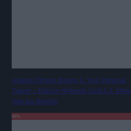
Análisis Fitness Boxing 3: Your Personal
Trainer – Edición Nintendo Switch 2. Afina
más tus directos
86
%