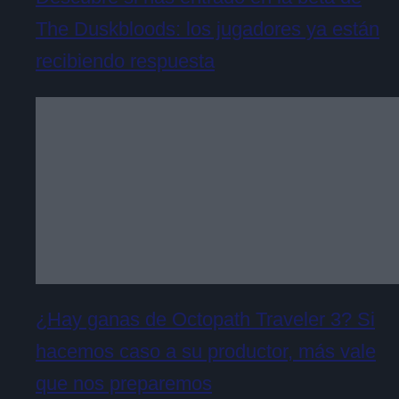
The Duskbloods: los jugadores ya están
recibiendo respuesta
¿Hay ganas de Octopath Traveler 3? Si
hacemos caso a su productor, más vale
que nos preparemos