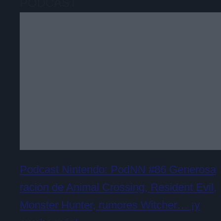
PODCAST
Podcast Nintendo: PodNN #86 Generosa
ración de Animal Crossing, Resident Evil,
Monster Hunter, rumores Witcher… ¡y