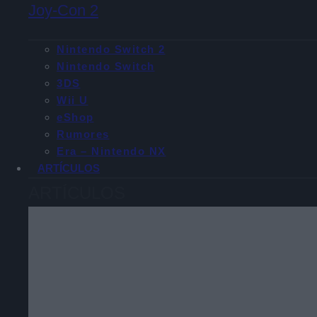
Joy-Con 2
Nintendo Switch 2
Nintendo Switch
3DS
Wii U
eShop
Rumores
Era – Nintendo NX
ARTÍCULOS
ARTÍCULOS