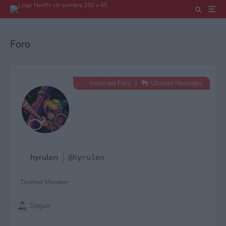
Foro
Inicio del Foro
|
Últimos Mensajes
hyrulen
@hyrulen
Trusted Member
Seguir