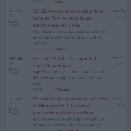
FORO
Wii U
hace 11
RE: Eiji Aonuma sobre el sabor de la
RESPUES
TA
años
leche de Termina, dolor de las
transformaciones, y más
y la máscara Deku, que espíritu tiene? no
es de nadie que haya muerto y Link le
"sanase"
FORO
Noticias
hace 11
RE: ListeNN-016: The Legend of
RESPUES
TA
años
Super Mario Bros. 3
iago92: a lo mejor si pones la del Zelda
del revés,suena igual que la del Mario
xDD
FORO
Artículos
hace 11
RE: Abiertas las reservas de La Historia
RESPUES
TA
años
de Nintendo Vol. 1. La nueva
publicación de Héroes de Papel
alguien sabe el tamaño aproximado y el
número de páginas de este volumen?