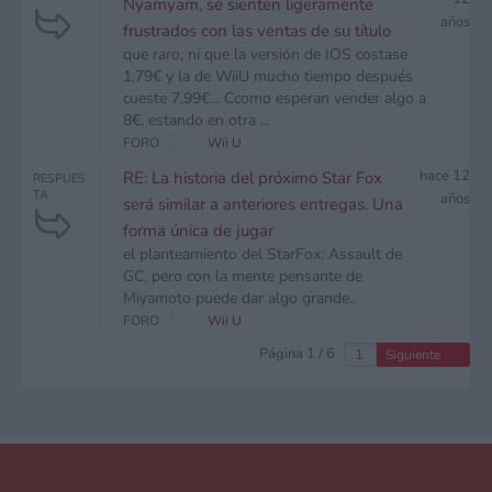
Nyamyam, se sienten ligeramente
años
frustrados con las ventas de su título
que raro, ni que la versión de IOS costase
1,79€ y la de WiiU mucho tiempo después
cueste 7.99€... Ccomo esperan vender algo a
8€, estando en otra ...
FORO
Wii U
hace 12
RE: La historia del próximo Star Fox
RESPUES
TA
años
será similar a anteriores entregas. Una
forma única de jugar
el planteamiento del StarFox: Assault de
GC, pero con la mente pensante de
Miyamoto puede dar algo grande..
FORO
Wii U
Página 1 / 6
Siguiente