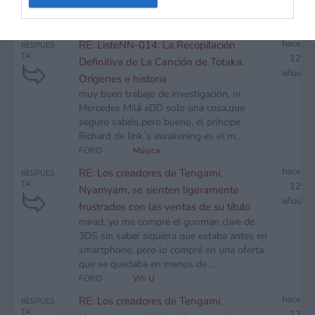
BUAAAAAAH!
FORO
Foro General
hace
RE: ListeNN-014: La Recopilación
RESPUES
TA
12
Definitiva de La Canción de Totaka.
años
Orígenes e historia
muy buen trabajo de investigación, ni
Mercedes Milá xDD solo una cosa,que
seguro sabéis,pero bueno, el príncipe
Richard de link´s awakening es el m...
FORO
Música
hace
RE: Los creadores de Tengami,
RESPUES
TA
12
Nyamyam, se sienten ligeramente
años
frustrados con las ventas de su título
mirad, yo me compré el gunman clive de
3DS sin saber siquiera que estaba antes en
smartphone, pero lo compré en una oferta
que se quedaba en menos de ...
FORO
Wii U
hace
RE: Los creadores de Tengami,
RESPUES
TA
12