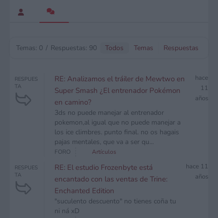
Temas: 0
/
Respuestas: 90
Todos
Temas
Respuestas
hace
RE: Analizamos el tráiler de Mewtwo en
RESPUES
TA
11
Super Smash ¿El entrenador Pokémon
años
en camino?
3ds no puede manejar al entrenador
pokemon,al igual que no puede manejar a
los ice climbres. punto final. no os hagais
pajas mentales, que va a ser qu...
FORO
Artículos
hace 11
RE: El estudio Frozenbyte está
RESPUES
TA
años
encantado con las ventas de Trine:
Enchanted Edition
"suculento descuento" no tienes coña tu
ni ná xD