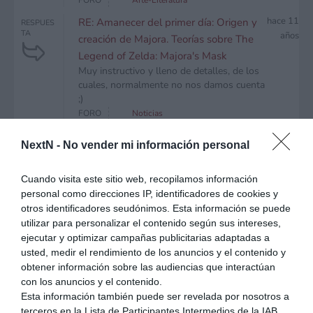
FORO
Arte-Literatura
hace 11
RE: Amanecer del primer día: Origen y
RESPUES
TA
años
creación de Majora. Teorías sobre The
Legend of Zelda: Majora's Mask
Muy instructivo y lleno de detalles, de los
cuales, normalmente no nos damos cuenta
;)
FORO
Noticias
hace
RE: Concurso ¡Soy de NextN y lo valgo!
RESPUES
NextN -
No vender mi información personal
TA
12
¡En juego una New 3DS XL!
años
Este es mi post para participar en el
Cuando visita este sitio web, recopilamos información
“Concurso Yo lo valgo”, y quiero esa New
personal como direcciones IP, identificadores de cookies y
3DS XL porque me gasté un dinero que no
otros identificadores seudónimos. Esta información se puede
tenía en la new 3ds embajadora....
utilizar para personalizar el contenido según sus intereses,
FORO
Foro General
ejecutar y optimizar campañas publicitarias adaptadas a
hace
RE: Llega el Plan Renove de New 3DS a
RESPUES
usted, medir el rendimiento de los anuncios y el contenido y
TA
12
Game. Hazte con la nueva portátil a
obtener información sobre las audiencias que interactúan
años
partir de 49,95 €
con los anuncios y el contenido.
si entregas la 2DS,te sale más barata que
Esta información también puede ser revelada por nosotros a
entregando una 3DS. estando la 2DS más
terceros en la Lista de Participantes Intermedios de la IAB,