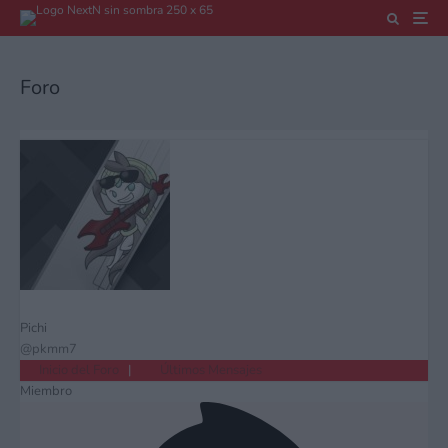
Foro
Pichi
@pkmm7
Inicio del Foro
|
Últimos Mensajes
Miembro