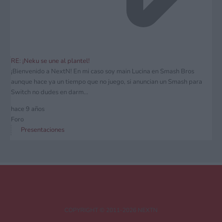
RE: ¡Neku se une al plantel!
¡Bienvenido a NextN! En mi caso soy main Lucina en Smash Bros
aunque hace ya un tiempo que no juego, si anuncian un Smash para
Switch no dudes en darm...
hace 9 años
Foro
Presentaciones
COPYRIGHT © 2011-2026 NEXTN