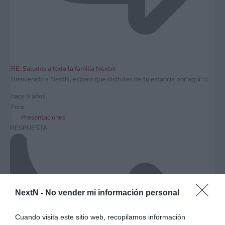
RE: Saludos a toda la familia Nextn!
Bienvenido a NextN, espero que disfrutes de tu estancia por aquí =)
hace 9 años
Foro
Presentaciones
RESPUESTA
NextN -
No vender mi información personal
Cuando visita este sitio web, recopilamos información