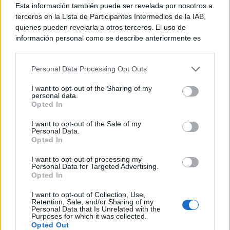
Esta información también puede ser revelada por nosotros a
terceros en la Lista de Participantes Intermedios de la IAB,
quienes pueden revelarla a otros terceros. El uso de
información personal como se describe anteriormente es
una parte integral de cómo operamos nuestro sitio web,
obtenemos ingresos para apoyar a nuestro personal y
Personal Data Processing Opt Outs
generamos contenido relevante para nuestra audiencia.
alias79
Puede obtener más información sobre nuestras prácticas de
I want to opt-out of the Sharing of my
recopilación y uso de datos en nuestra Política de
personal data.
Webmaster, Jefe de redacción
Privacidad.
Opted In
Si desea optar por no divulgar su información personal a
Rafa Mañas Enríquez
. Soy fundador,
I want to opt-out of the Sale of my
terceros por nuestra parte, utilice la siguiente opción de
webmaster y redactor jefe de NextN.es, medio
Personal Data.
exclusión y confirme su selección. Tenga en cuenta que
Opted In
especializado en Nintendo desde 2011. Desde
después de que se procese su solicitud de exclusión, es
entonces he publicado más de 12.000 artículos
posible que continúe viendo anuncios basados en intereses
I want to opt-out of processing my
Personal Data for Targeted Advertising.
basados en la información personal utilizada por nosotros o
centrados en actualidad, análisis y hardware de
Opted In
en información personal divulgada a terceros antes de su
la compañía japonesa, siguiendo cada
exclusión.
generación de consolas y sus lanzamientos.
I want to opt-out of Collection, Use,
Puede optar por no participar en la divulgación adicional de
Retention, Sale, and/or Sharing of my
Además de dirigir el medio, creo y dirijo el
Personal Data that Is Unrelated with the
su información personal por parte de terceros en la Lista de
Purposes for which it was collected.
podcast de NextN que cuenta con cerca de un
participantes intermedios de la IAB.
Opted Out