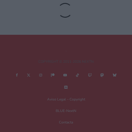
27 enero, 2012 16:03 a las 16:03
Prueba de pruebeitor…
Deja una respuesta
Tu dirección de correo electrónico no será publicada.
Los campos
obligatorios están marcados con
*
COPYRIGHT © 2011-2026 NEXTN
Comentario
*
Aviso Legal – Copyright
BLUE-NextN
Contacta