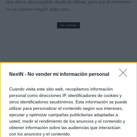
una demo descargable desde la eShop, pero por el momento
no se conoce ningún dato mas.
Ver también
70
Análisis eFootball: Kick-off! (Nintendo
%
Switch 2). El fútbol más «pro» debuta en
la consola de Nintendo
3 junio, 2026 5:00
NextN -
No vender mi información personal
http://www.youtube.com/watch?
v=m5uy7NmeIIk&feature=youtu.be
Cuando visita este sitio web, recopilamos información
personal como direcciones IP, identificadores de cookies y
otros identificadores seudónimos. Esta información se puede
utilizar para personalizar el contenido según sus intereses,
ejecutar y optimizar campañas publicitarias adaptadas a
usted, medir el rendimiento de los anuncios y el contenido y
obtener información sobre las audiencias que interactúan
con los anuncios y el contenido.