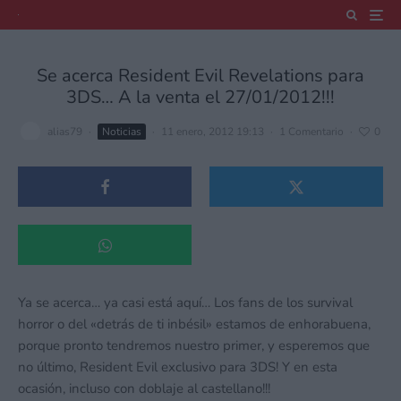
Se acerca Resident Evil Revelations para
3DS… A la venta el 27/01/2012!!!
alias79
·
Noticias
·
11 enero, 2012 19:13
·
1 Comentario
·
0
Ya se acerca… ya casi está aquí… Los fans de los survival
horror o del «detrás de ti inbésil» estamos de enhorabuena,
porque pronto tendremos nuestro primer, y esperemos que
no último, Resident Evil exclusivo para 3DS! Y en esta
ocasión, incluso con doblaje al castellano!!!