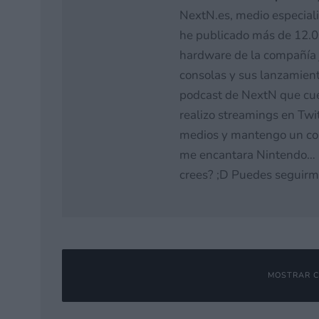
NextN.es, medio especial
he publicado más de 12.00
hardware de la compañía 
consolas y sus lanzamiento
podcast de NextN que cue
realizo streamings en Twi
medios y mantengo un cont
me encantara Nintendo… n
crees? ;D Puedes seguirm
MOSTRAR C