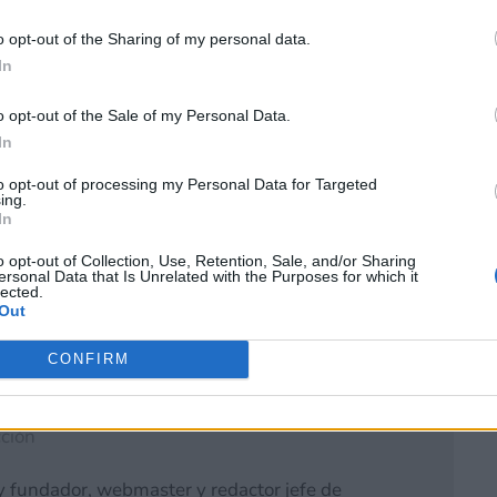
 terceros antes de su exclusión.
por no participar en la divulgación adicional de su información person
o opt-out of the Sharing of my personal data.
en la Lista de participantes intermedios de la IAB.
In
o opt-out of the Sale of my Personal Data.
In
to opt-out of processing my Personal Data for Targeted
ing.
In
o opt-out of Collection, Use, Retention, Sale, and/or Sharing
ersonal Data that Is Unrelated with the Purposes for which it
lected.
Out
CONFIRM
ción
y fundador, webmaster y redactor jefe de