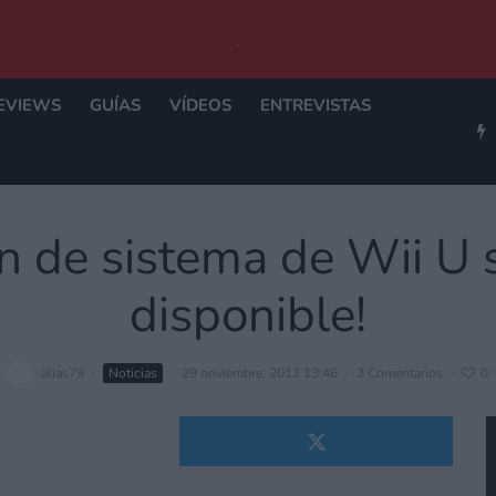
EVIEWS
GUÍAS
VÍDEOS
ENTREVISTAS
ón de sistema de Wii U s
disponible!
alias79
·
Noticias
·
29 noviembre, 2012 13:46
·
2 Comentarios
·
0