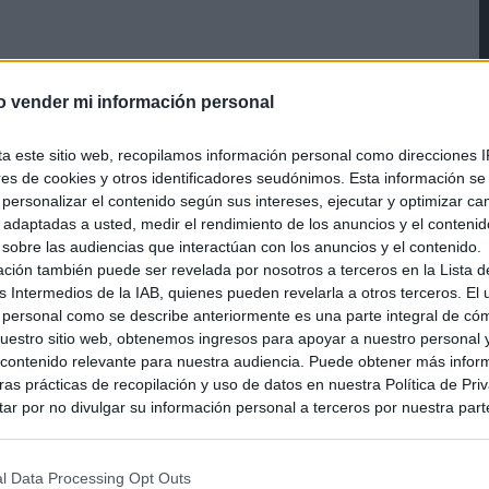
o vender mi información personal
ta este sitio web, recopilamos información personal como direcciones I
ento
ores de cookies y otros identificadores seudónimos. Esta información s
a personalizar el contenido según sus intereses, ejecutar y optimizar 
ón Youtube, visible actualmente en el menú pero no
s adaptadas a usted, medir el rendimiento de los anuncios y el conteni
 sobre las audiencias que interactúan con los anuncios y el contenido.
ación también puede ser revelada por nosotros a terceros en la Lista d
s Intermedios de la IAB, quienes pueden revelarla a otros terceros. El
 personal como se describe anteriormente es una parte integral de có
omenzar la descarga lo antes posible, y acto seguido,
estro sitio web, obtenemos ingresos para apoyar a nuestro personal 
ontenido relevante para nuestra audiencia. Puede obtener más infor
as prácticas de recopilación y uso de datos en nuestra Política de Pri
ar por no divulgar su información personal a terceros por nuestra parte,
Ver también
pción de exclusión y confirme su selección. Tenga en cuenta que desp
okémon en camino: revelados Lycanroc
su solicitud de exclusión, es posible que continúe viendo anuncios ba
rtortle y nuevas versiones de Pikachu y
asados en la información personal utilizada por nosotros o en informac
l Data Processing Opt Outs