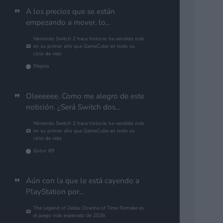
A los precios que se están
empezando a mover, lo...
Nintendo Switch 2 hace historia: ha vendido más
en su primer año que GameCube en todo su
ciclo de vida
Efejota
Oleeeeee. Como me alegro de este
notición. ¿Será Switch dos...
Nintendo Switch 2 hace historia: ha vendido más
en su primer año que GameCube en todo su
ciclo de vida
Gutur 89
Aún con la que le está cayendo a
PlayStation por...
The Legend of Zelda: Ocarina of Time Remake es
el juego más esperado de 2026