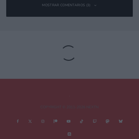
MOSTRAR COMENTARIOS (3)
linkblood
Responder
8 octubre, 2013 23:11 a las 23:11
Me concuerda todo menos la parte de los poderes de la
trifuerza. Como vemos en Zelda TP, a Ganon no le afecta en
su poder de la trifuerza el saltar entre ambos mundos.
Por lo demas le doy un «muy probable» que se parezca a lo
que mencionais :D
COPYRIGHT © 2011-2026 NEXTN
alias79
Responder
9 octubre, 2013 0:13 a las 0:13
Cierto, lo de la Trifuerza a mi tampoco, de verdad, me acaba