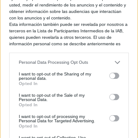
usted, medir el rendimiento de los anuncios y el contenido y
obtener información sobre las audiencias que interactúan
con los anuncios y el contenido.
Esta información también puede ser revelada por nosotros a
terceros en la Lista de Participantes Intermedios de la IAB,
quienes pueden revelarla a otros terceros. El uso de
información personal como se describe anteriormente es
una parte integral de cómo operamos nuestro sitio web,
¿
La «madriguera» de Ravio al otro lado
?
obtenemos ingresos para apoyar a nuestro personal y
Personal Data Processing Opt Outs
generamos contenido relevante para nuestra audiencia.
Puede obtener más información sobre nuestras prácticas de
I want to opt-out of the Sharing of my
recopilación y uso de datos en nuestra Política de
personal data.
Privacidad.
Opted In
Si desea optar por no divulgar su información personal a
I want to opt-out of the Sale of my
terceros por nuestra parte, utilice la siguiente opción de
Personal Data.
exclusión y confirme su selección. Tenga en cuenta que
Opted In
después de que se procese su solicitud de exclusión, es
posible que continúe viendo anuncios basados en intereses
I want to opt-out of processing my
Personal Data for Targeted Advertising.
basados en la información personal utilizada por nosotros o
Opted In
en información personal divulgada a terceros antes de su
exclusión.
I want to opt-out of Collection, Use,