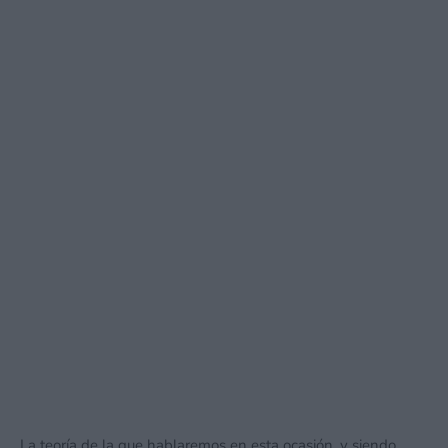
La teoría de la que hablaremos en esta ocasión, y siendo