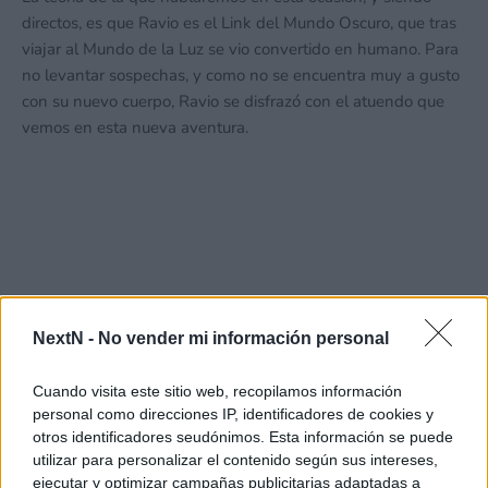
directos, es que Ravio es el Link del Mundo Oscuro, que tras
viajar al Mundo de la Luz se vio convertido en humano. Para
no levantar sospechas, y como no se encuentra muy a gusto
con su nuevo cuerpo, Ravio se disfrazó con el atuendo que
vemos en esta nueva aventura.
NextN -
No vender mi información personal
Cuando visita este sitio web, recopilamos información
personal como direcciones IP, identificadores de cookies y
otros identificadores seudónimos. Esta información se puede
utilizar para personalizar el contenido según sus intereses,
ejecutar y optimizar campañas publicitarias adaptadas a