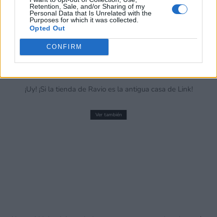
Puede optar por no participar en la divulgación adicional de
Retention, Sale, and/or Sharing of my
Personal Data that Is Unrelated with the
su información personal por parte de terceros en la Lista de
Purposes for which it was collected.
participantes intermedios de la IAB.
Opted Out
CONFIRM
¡Uy! ¡Si la tienda de Ravio es la antigua casa de Link!
Ver también
7 curiosidades de Indiana Jones y el Gran
Círculo para Nintendo Switch 2. ¡Y
unboxing express de su imprescindible
versión física!
14 mayo, 2026 20:47