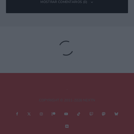
MOSTRAR COMENTARIOS (0)
Deja una respuesta
Tu dirección de correo electrónico no será publicada.
Los campos
obligatorios están marcados con
*
Comentario
*
COPYRIGHT © 2011-2026 NEXTN
¿Es esto una review?