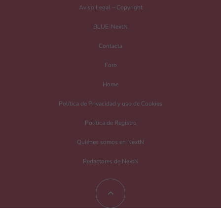
Aviso Legal – Copyright
No
Si
BLUE-NextN
Nombre
*
Contacta
Foro
Home
Correo electrónico
*
Política de Privacidad y uso de Cookies
Política de Registro
Guarda mi nombre, correo electrónico y web en este navegador para la
próxima vez que comente.
Quiénes somos en NextN
Redactores de NextN
Recibir un correo electrónico con los siguientes comentarios a esta entrada.
Recibir un correo electrónico con cada nueva entrada.