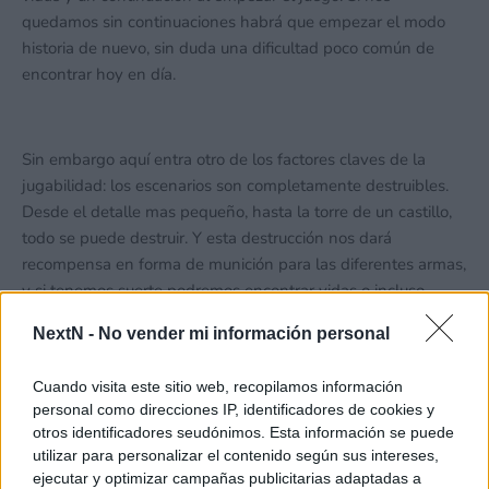
quedamos sin continuaciones habrá que empezar el modo
historia de nuevo, sin duda una dificultad poco común de
encontrar hoy en día.
Sin embargo aquí entra otro de los factores claves de la
jugabilidad: los escenarios son completamente destruibles.
Desde el detalle mas pequeño, hasta la torre de un castillo,
todo se puede destruir. Y esta destrucción nos dará
recompensa en forma de munición para las diferentes armas,
y si tenemos suerte podremos encontrar vidas o incluso
continuaciones, aumentando así nuestro margen de error y
NextN -
No vender mi información personal
duración de la partida.
Cuando visita este sitio web, recopilamos información
personal como direcciones IP, identificadores de cookies y
otros identificadores seudónimos. Esta información se puede
utilizar para personalizar el contenido según sus intereses,
ejecutar y optimizar campañas publicitarias adaptadas a