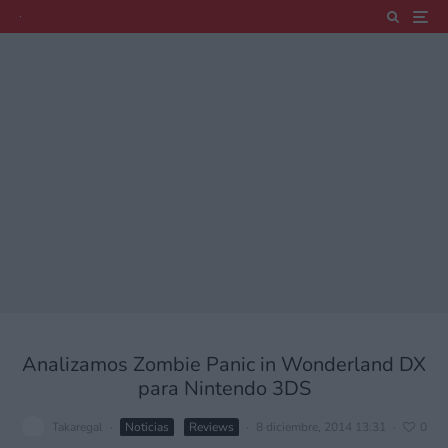
Analizamos Zombie Panic in Wonderland DX
para Nintendo 3DS
Takaregal
·
Noticias
Reviews
·
8 diciembre, 2014 13:31
·
0