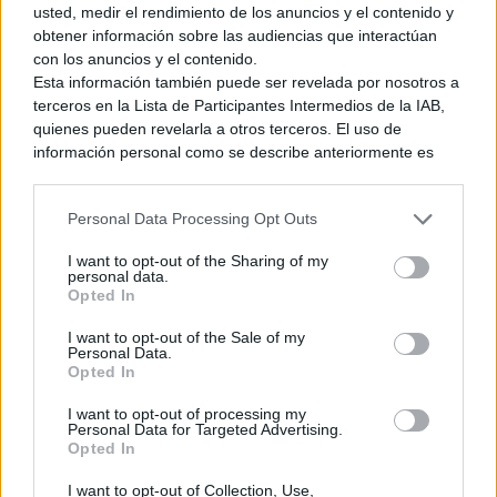
usted, medir el rendimiento de los anuncios y el contenido y
obtener información sobre las audiencias que interactúan
con los anuncios y el contenido.
Esta información también puede ser revelada por nosotros a
terceros en la Lista de Participantes Intermedios de la IAB,
quienes pueden revelarla a otros terceros. El uso de
información personal como se describe anteriormente es
una parte integral de cómo operamos nuestro sitio web,
obtenemos ingresos para apoyar a nuestro personal y
Personal Data Processing Opt Outs
generamos contenido relevante para nuestra audiencia.
Puede obtener más información sobre nuestras prácticas de
I want to opt-out of the Sharing of my
recopilación y uso de datos en nuestra Política de
personal data.
Privacidad.
Opted In
Si desea optar por no divulgar su información personal a
I want to opt-out of the Sale of my
terceros por nuestra parte, utilice la siguiente opción de
Personal Data.
exclusión y confirme su selección. Tenga en cuenta que
Opted In
después de que se procese su solicitud de exclusión, es
posible que continúe viendo anuncios basados en intereses
I want to opt-out of processing my
Personal Data for Targeted Advertising.
basados en la información personal utilizada por nosotros o
Opted In
en información personal divulgada a terceros antes de su
exclusión.
I want to opt-out of Collection, Use,
Avanzar en el modo Historia nos permite desbloquear