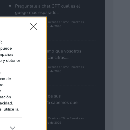
Preguntale a chat GPT cual es el
guego mas esparado...
The Legend of Zelda: Ocarina of Time Remake es
el juego más esperado de 2026
Pinales
P,
e puede
Yo pienso lo mismo que vosotros
campañas
de GTA. Cuantificar cifras....
do y obtener
The Legend of Zelda: Ocarina of Time Remake es
el juego más esperado de 2026
e
 uso de
Gutur 89
mo
y
Nota aclaratoria de sus
mación
responsables: "Ya sabemos que
vacidad.
GTA 6...
 utilice la
ués de que
The Legend of Zelda: Ocarina of Time Remake es
sados en
el juego más esperado de 2026
ión personal