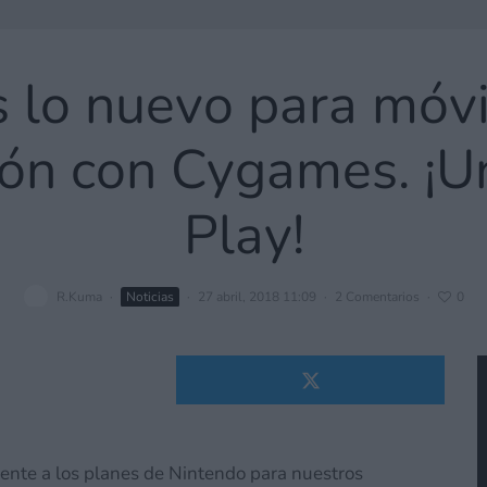
s lo nuevo para móv
ión con Cygames. ¡U
Play!
R.Kuma
·
Noticias
·
27 abril, 2018 11:09
·
2 Comentarios
·
0
rente a los planes de Nintendo para nuestros