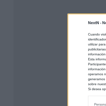
NextN -
N
Cuando visi
identificad
utilizar par
publicitaria
información
Esta inform
Participante
información
operamos nu
generamos c
sobre nuestr
Si desea opt
siguiente o
se procese 
intereses b
Persona