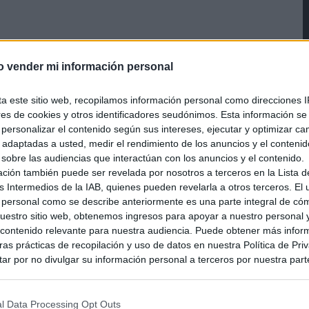
o vender mi información personal
ta este sitio web, recopilamos información personal como direcciones I
ores de cookies y otros identificadores seudónimos. Esta información s
a personalizar el contenido según sus intereses, ejecutar y optimizar 
s adaptadas a usted, medir el rendimiento de los anuncios y el conteni
 sobre las audiencias que interactúan con los anuncios y el contenido.
ación también puede ser revelada por nosotros a terceros en la Lista d
s Intermedios de la IAB, quienes pueden revelarla a otros terceros. El
 personal como se describe anteriormente es una parte integral de có
estro sitio web, obtenemos ingresos para apoyar a nuestro personal 
ontenido relevante para nuestra audiencia. Puede obtener más infor
as prácticas de recopilación y uso de datos en nuestra Política de Pri
ar por no divulgar su información personal a terceros por nuestra parte,
pción de exclusión y confirme su selección. Tenga en cuenta que desp
su solicitud de exclusión, es posible que continúe viendo anuncios ba
asados en la información personal utilizada por nosotros o en informac
l Data Processing Opt Outs