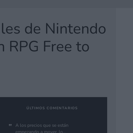
iles de Nintendo
n RPG Free to
ÚLTIMOS COMENTARIOS
A los precios que se están
empezando a mover, lo...