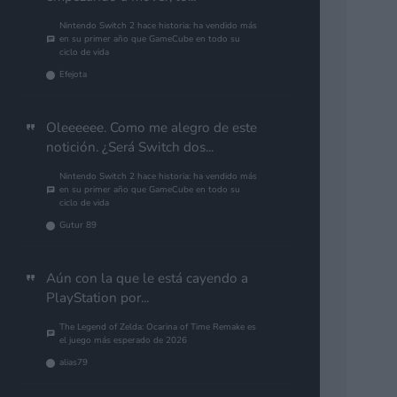
Nintendo Switch 2 hace historia: ha vendido más
en su primer año que GameCube en todo su
ciclo de vida
Efejota
Oleeeeee. Como me alegro de este
notición. ¿Será Switch dos...
Nintendo Switch 2 hace historia: ha vendido más
en su primer año que GameCube en todo su
ciclo de vida
Gutur 89
Aún con la que le está cayendo a
PlayStation por...
The Legend of Zelda: Ocarina of Time Remake es
el juego más esperado de 2026
alias79