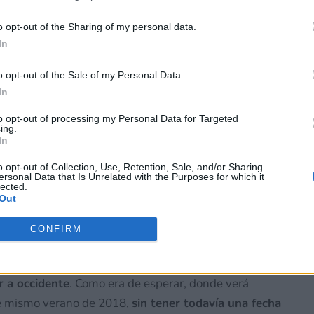
 terceros antes de su exclusión.
por no participar en la divulgación adicional de su información person
o opt-out of the Sharing of my personal data.
en la Lista de participantes intermedios de la IAB.
In
o opt-out of the Sale of my Personal Data.
In
to opt-out of processing my Personal Data for Targeted
ing.
In
o opt-out of Collection, Use, Retention, Sale, and/or Sharing
ersonal Data that Is Unrelated with the Purposes for which it
lected.
Out
CONFIRM
s de Nintendo en colaboración con la empresa
una experiencia a nivel global, asi que podemos
r a occidente
. Como era de esperar, donde verá
ste mismo verano de 2018,
sin tener todavía una fecha