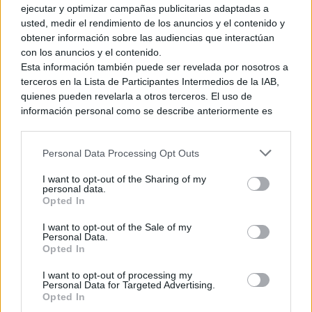
del nuevo modelo, a una disminución del bisel que haría que
ejecutar y optimizar campañas publicitarias adaptadas a
la proporción de pantalla fuera aún mayor. En lo que se
usted, medir el rendimiento de los anuncios y el contenido y
refiera a su rendimiento frente al televisor, este nuevo
obtener información sobre las audiencias que interactúan
modelo incorporaría una de las grandes demandas del actual
con los anuncios y el contenido.
modelo,
gráficos 4K
.
Esta información también puede ser revelada por nosotros a
terceros en la Lista de Participantes Intermedios de la IAB,
quienes pueden revelarla a otros terceros. El uso de
información personal como se describe anteriormente es
una parte integral de cómo operamos nuestro sitio web,
Ver también
obtenemos ingresos para apoyar a nuestro personal y
88
Análisis Schrodinger’s Call – Nintendo
%
Personal Data Processing Opt Outs
generamos contenido relevante para nuestra audiencia.
Switch. Una llamada que termina, pero
Puede obtener más información sobre nuestras prácticas de
sin terminar
I want to opt-out of the Sharing of my
recopilación y uso de datos en nuestra Política de
personal data.
13 julio, 2026 10:00
Privacidad.
Opted In
Si desea optar por no divulgar su información personal a
I want to opt-out of the Sale of my
terceros por nuestra parte, utilice la siguiente opción de
Personal Data.
exclusión y confirme su selección. Tenga en cuenta que
Opted In
Fuente
después de que se procese su solicitud de exclusión, es
posible que continúe viendo anuncios basados en intereses
I want to opt-out of processing my
Personal Data for Targeted Advertising.
basados en la información personal utilizada por nosotros o
Opted In
en información personal divulgada a terceros antes de su