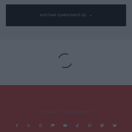
MOSTRAR COMENTARIOS (0)
Deja una respuesta
Tu dirección de correo electrónico no será publicada.
Los campos
obligatorios están marcados con
*
Comentario
*
COPYRIGHT © 2011-2026 NEXTN