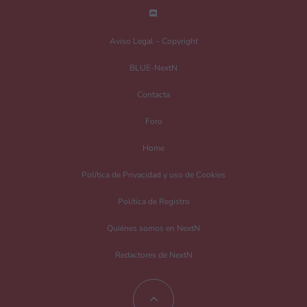
Nombre
*
Aviso Legal – Copyright
BLUE-NextN
Correo electrónico
*
Contacta
Foro
Guarda mi nombre, correo electrónico y web en este navegador para la
Home
próxima vez que comente.
Política de Privacidad y uso de Cookies
Recibir un correo electrónico con los siguientes comentarios a esta entrada.
Política de Registro
Recibir un correo electrónico con cada nueva entrada.
Quiénes somos en NextN
Redactores de NextN