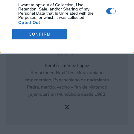
exclusión.
I want to opt-out of Collection, Use,
Puede optar por no participar en la divulgación adicional de
Retention, Sale, and/or Sharing of my
Personal Data that Is Unrelated with the
su información personal por parte de terceros en la Lista de
Purposes for which it was collected.
participantes intermedios de la IAB.
Opted Out
CONFIRM
Synbioso
Redactor
Serafín Jiménez López
Redactor en NextN.es. Murakamiano
empedernido, Pynchoniano de nacimiento.
Padre, marido, vecino y fan de Nintendo
¿ejemplar? en Mundobola desde 1983.