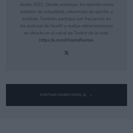
desde 2021. Desde entonces, ha ejercido como
redactor de actualidad, columnista de opinión y
analista. También participa con frecuencia en
los podcast de NextN y realiza retransmisiones
en directo en el canal de Twitch de la web.
https://x.com/EfejotaRenton
MOSTRAR COMENTARIOS (2)
Noctua_azul
Responder
13 diciembre, 2021 19:41 a las 19:41