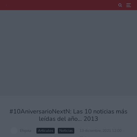
#10AniversarioNextN: Las 10 noticias más
leídas del año… 2013
Efejota
·
Artículos
Noticias
·
13 diciembre, 2021 12:00
·