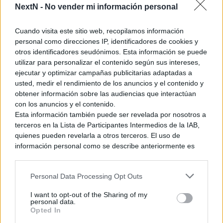
NextN -
No vender mi información personal
Cuando visita este sitio web, recopilamos información
personal como direcciones IP, identificadores de cookies y
otros identificadores seudónimos. Esta información se puede
utilizar para personalizar el contenido según sus intereses,
ejecutar y optimizar campañas publicitarias adaptadas a
usted, medir el rendimiento de los anuncios y el contenido y
obtener información sobre las audiencias que interactúan
con los anuncios y el contenido.
Esta información también puede ser revelada por nosotros a
terceros en la Lista de Participantes Intermedios de la IAB,
quienes pueden revelarla a otros terceros. El uso de
Los 10 artículos más leídos de 2013: Top 5
información personal como se describe anteriormente es
una parte integral de cómo operamos nuestro sitio web,
5:
Los QR para las demos gratuitas de Naruto y Sonic
obtenemos ingresos para apoyar a nuestro personal y
Personal Data Processing Opt Outs
generamos contenido relevante para nuestra audiencia.
Nintendo sacó provecho a la cámara de la Nintendo 3DS a
Puede obtener más información sobre nuestras prácticas de
I want to opt-out of the Sharing of my
través de la difusión de
códigos QR
que servían para
recopilación y uso de datos en nuestra Política de
personal data.
descargar las demos de la eShop.
Privacidad.
Naruto Powerful
Opted In
Si desea optar por no divulgar su información personal a
Shippuden y Sonic & All Star Racin
g Transformed fueron