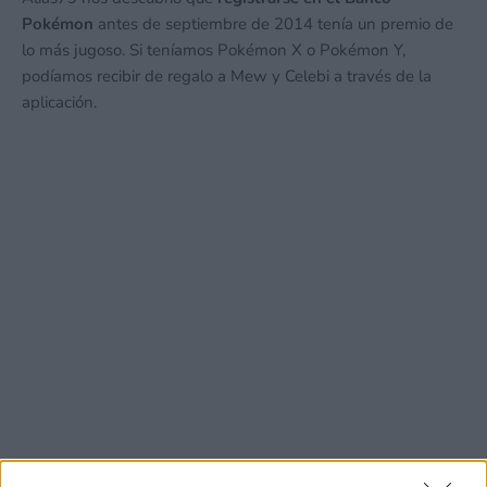
Pokémon
antes de septiembre de 2014 tenía un premio de
lo más jugoso. Si teníamos Pokémon X o Pokémon Y,
podíamos recibir de regalo a Mew y Celebi a través de la
aplicación.