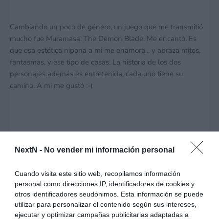
Cambiando un poco de género, un juego que me transmitió
mucho fue Muramasa: The Demon Blade. Me encantó. Es
que esa estética nipona a mi me enamora... y abraza mitos,
fantasmas, y ese tipo de cosas. La historia de los dos
personajes además es entretenida, cada uno tiene su
camino. A mi me gustó :-)
Muy japonés, muy diferente, y apartado de los juegos que
NextN -
No vender mi información personal
comentas (pero un señor juegazo) Little King Story. Otro al
que no le acompañaron las ventas... otra obra de arte... Vale,
Cuando visita este sitio web, recopilamos información
no es como Fragile o Project Zero 2, pero ya que estoy,
personal como direcciones IP, identificadores de cookies y
aprovecho para recomendarlo jajaja
otros identificadores seudónimos. Esta información se puede
utilizar para personalizar el contenido según sus intereses,
ejecutar y optimizar campañas publicitarias adaptadas a