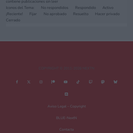
contiene publicaciones sin leer
Iconos del Tema:
No respondidos
Respondido
Activo
¡Reciente!
Fijar
No aprobado
Resuelto
Hacer privado
Cerrado
COPYRIGHT © 2011-2026 NEXTN
Aviso Legal – Copyright
BLUE-NextN
Contacta