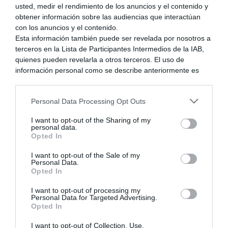
usted, medir el rendimiento de los anuncios y el contenido y
obtener información sobre las audiencias que interactúan
con los anuncios y el contenido.
¿Y en Wii U? Puuuueeeeeees... De momento, sólo "Project
Esta información también puede ser revelada por nosotros a
Zero 5", que por ahora es exclusivo de Japón...
terceros en la Lista de Participantes Intermedios de la IAB,
quienes pueden revelarla a otros terceros. El uso de
información personal como se describe anteriormente es
una parte integral de cómo operamos nuestro sitio web,
obtenemos ingresos para apoyar a nuestro personal y
Personal Data Processing Opt Outs
generamos contenido relevante para nuestra audiencia.
Puede obtener más información sobre nuestras prácticas de
Posteado : 10/02/2015 11:44 pm
I want to opt-out of the Sharing of my
recopilación y uso de datos en nuestra Política de
personal data.
Privacidad.
Opted In
Si desea optar por no divulgar su información personal a
I want to opt-out of the Sale of my
terceros por nuestra parte, utilice la siguiente opción de
Personal Data.
exclusión y confirme su selección. Tenga en cuenta que
Opted In
después de que se procese su solicitud de exclusión, es
DaxterYo
posible que continúe viendo anuncios basados en intereses
I want to opt-out of processing my
Personal Data for Targeted Advertising.
(@daxteryo)
basados en la información personal utilizada por nosotros o
Opted In
en información personal divulgada a terceros antes de su
Respuestas: 6
exclusión.
I want to opt-out of Collection, Use,