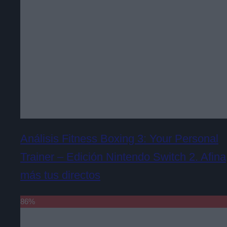
Análisis Fitness Boxing 3: Your Personal
Trainer – Edición Nintendo Switch 2. Afina
más tus directos
86
%