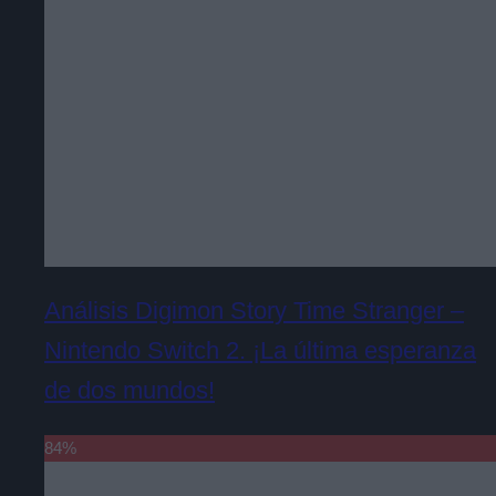
Análisis Digimon Story Time Stranger –
Nintendo Switch 2. ¡La última esperanza
de dos mundos!
84
%