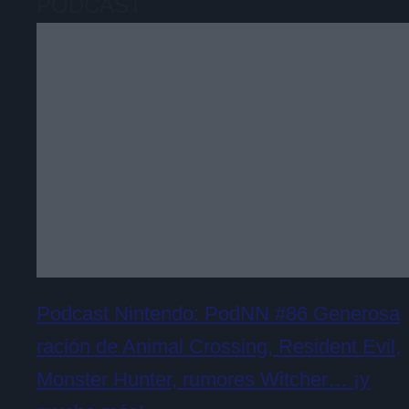
PODCAST
Podcast Nintendo: PodNN #86 Generosa
ración de Animal Crossing, Resident Evil,
Monster Hunter, rumores Witcher… ¡y