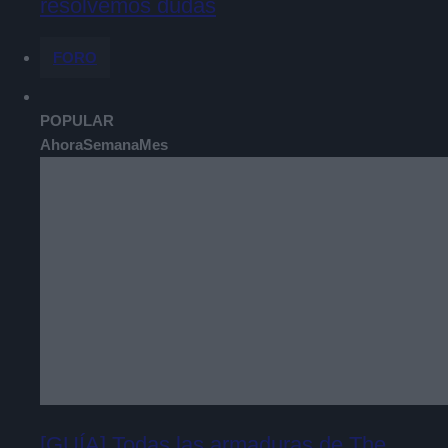
resolvemos dudas
FORO
POPULAR
Ahora
Semana
Mes
[GUÍA] Todas las armaduras de The