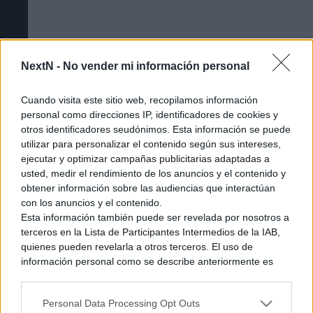
NextN -
No vender mi información personal
Cuando visita este sitio web, recopilamos información
personal como direcciones IP, identificadores de cookies y
otros identificadores seudónimos. Esta información se puede
utilizar para personalizar el contenido según sus intereses,
ejecutar y optimizar campañas publicitarias adaptadas a
usted, medir el rendimiento de los anuncios y el contenido y
obtener información sobre las audiencias que interactúan
Cómo acceder a la beta cerrada de The
con los anuncios y el contenido.
Esta información también puede ser revelada por nosotros a
Duskbloods [Tutorial]
terceros en la Lista de Participantes Intermedios de la IAB,
quienes pueden revelarla a otros terceros. El uso de
información personal como se describe anteriormente es
una parte integral de cómo operamos nuestro sitio web,
obtenemos ingresos para apoyar a nuestro personal y
Personal Data Processing Opt Outs
generamos contenido relevante para nuestra audiencia.