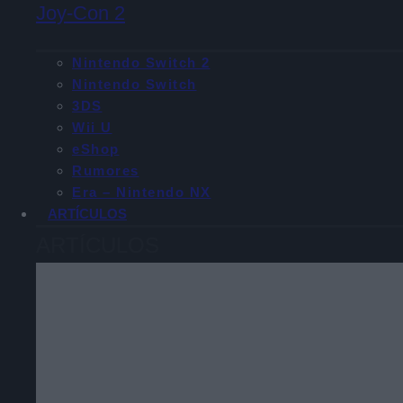
Joy-Con 2
Nintendo Switch 2
Nintendo Switch
3DS
Wii U
eShop
Rumores
Era – Nintendo NX
ARTÍCULOS
ARTÍCULOS