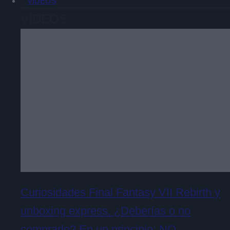
VÍDEOS
VÍDEOS
Curiosidades Final Fantasy VII Rebirth y
unboxing express. ¿Deberías o no
comprarlo? En un principio: NO