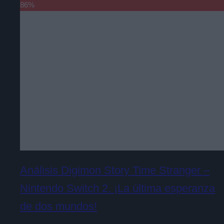
86
%
Análisis Digimon Story Time Stranger –
Nintendo Switch 2. ¡La última esperanza
de dos mundos!