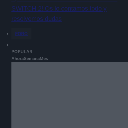
SWITCH 2! Os lo contamos todo y
resolvemos dudas
FORO
POPULAR
Ahora
Semana
Mes