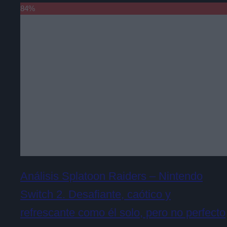
84
%
Análisis Splatoon Raiders – Nintendo
Switch 2. Desafiante, caótico y
refrescante como él solo, pero no perfecto