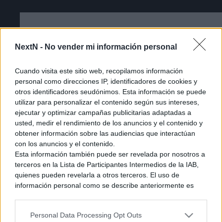
NextN -
No vender mi información personal
Cuando visita este sitio web, recopilamos información
personal como direcciones IP, identificadores de cookies y
otros identificadores seudónimos. Esta información se puede
utilizar para personalizar el contenido según sus intereses,
ejecutar y optimizar campañas publicitarias adaptadas a
usted, medir el rendimiento de los anuncios y el contenido y
obtener información sobre las audiencias que interactúan
con los anuncios y el contenido.
Esta información también puede ser revelada por nosotros a
terceros en la Lista de Participantes Intermedios de la IAB,
Cómo acceder a la beta cerrada de The
quienes pueden revelarla a otros terceros. El uso de
información personal como se describe anteriormente es
Duskbloods [Tutorial]
una parte integral de cómo operamos nuestro sitio web,
obtenemos ingresos para apoyar a nuestro personal y
Personal Data Processing Opt Outs
generamos contenido relevante para nuestra audiencia.