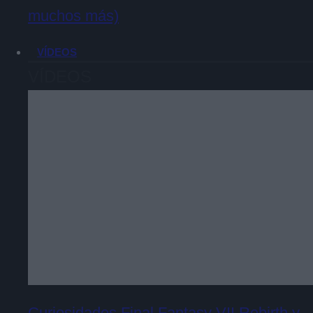
muchos más)
VÍDEOS
VÍDEOS
Curiosidades Final Fantasy VII Rebirth y