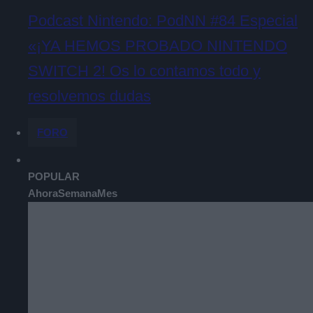
Podcast Nintendo: PodNN #84 Especial
«¡YA HEMOS PROBADO NINTENDO
SWITCH 2! Os lo contamos todo y
resolvemos dudas
FORO
POPULAR
Ahora
Semana
Mes