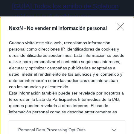
[GUÍA] Todos los amiibo de Splatoon
Raiders y qué desbloquean
NextN -
No vender mi información personal
Cuando visita este sitio web, recopilamos información
personal como direcciones IP, identificadores de cookies y
otros identificadores seudónimos. Esta información se puede
utilizar para personalizar el contenido según sus intereses,
ejecutar y optimizar campañas publicitarias adaptadas a
usted, medir el rendimiento de los anuncios y el contenido y
obtener información sobre las audiencias que interactúan
con los anuncios y el contenido.
Esta información también puede ser revelada por nosotros a
terceros en la Lista de Participantes Intermedios de la IAB,
quienes pueden revelarla a otros terceros. El uso de
información personal como se describe anteriormente es
una parte integral de cómo operamos nuestro sitio web,
Cómo acceder a la beta cerrada de The
obtenemos ingresos para apoyar a nuestro personal y
Personal Data Processing Opt Outs
generamos contenido relevante para nuestra audiencia.