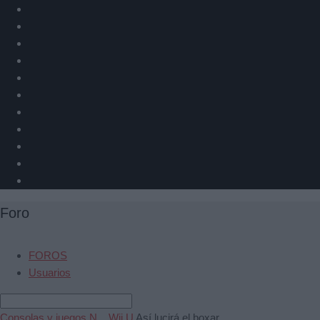
Foro
FOROS
Usuarios
Consolas y juegos N...
Wii U
Así lucirá el boxar...