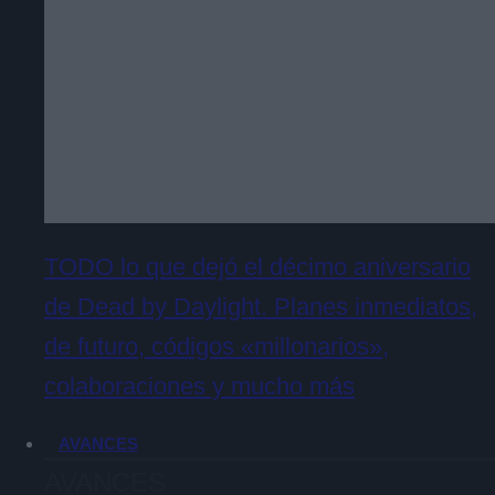
TODO lo que dejó el décimo aniversario
de Dead by Daylight. Planes inmediatos,
de futuro, códigos «millonarios»,
colaboraciones y mucho más
AVANCES
AVANCES