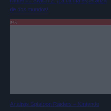
Nintendo Switch 2. ¡La última esperanza
de dos mundos!
84
%
Análisis Splatoon Raiders – Nintendo