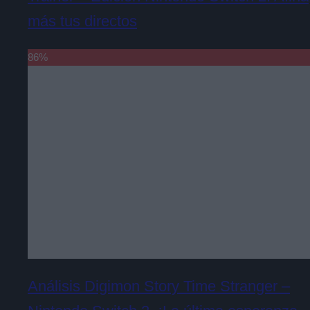
más tus directos
86
%
Análisis Digimon Story Time Stranger –