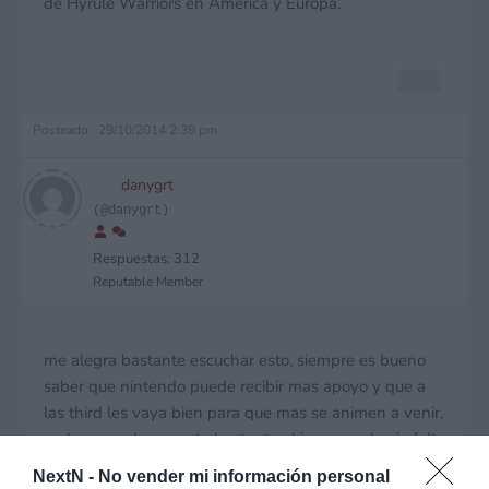
de Hyrule Warriors en América y Europa.
Posteado : 29/10/2014 2:39 pm
danygrt
(@danygrt)
Respuestas: 312
Reputable Member
me alegra bastante escuchar esto, siempre es bueno
saber que nintendo puede recibir mas apoyo y que a
las third les vaya bien para que mas se animen a venir,
en lo persoal me gusto bastante el juego, ya hacia falta
un warriors en nintendo, lo que si se me hico raro es
NextN -
No vender mi información personal