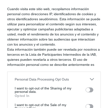
que los nuevos sengoku basara samurai heros que
salieron las primeras 3 partes en wii ya no se
Cuando visita este sitio web, recopilamos información
desarrollaran o portearan a wii u
personal como direcciones IP, identificadores de cookies y
otros identificadores seudónimos. Esta información se puede
PD: el Fire emblem X Warrior se me aria que quedaria
utilizar para personalizar el contenido según sus intereses,
genial por la temtica de medieval de la saga fire
ejecutar y optimizar campañas publicitarias adaptadas a
emblem
usted, medir el rendimiento de los anuncios y el contenido y
obtener información sobre las audiencias que interactúan
con los anuncios y el contenido.
Esta información también puede ser revelada por nosotros a
terceros en la Lista de Participantes Intermedios de la IAB,
quienes pueden revelarla a otros terceros. El uso de
Posteado : 29/10/2014 6:16 pm
información personal como se describe anteriormente es
una parte integral de cómo operamos nuestro sitio web,
Drako1909
obtenemos ingresos para apoyar a nuestro personal y
(@drako1909)
Personal Data Processing Opt Outs
generamos contenido relevante para nuestra audiencia.
Puede obtener más información sobre nuestras prácticas de
Respuestas: 198
I want to opt-out of the Sharing of my
recopilación y uso de datos en nuestra Política de
personal data.
Reputable Member
Privacidad.
Opted In
Si desea optar por no divulgar su información personal a
I want to opt-out of the Sale of my
terceros por nuestra parte, utilice la siguiente opción de