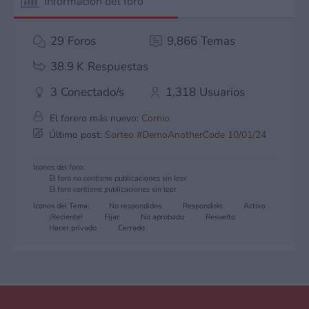
Información del foro
29
Foros
9,866
Temas
38.9 K
Respuestas
3
Conectado/s
1,318
Usuarios
El forero más nuevo:
Cornio
Último post:
Sorteo #DemoAnotherCode 10/01/24
Iconos del foro:
El foro no contiene publicaciones sin leer
El foro contiene publicaciones sin leer
Iconos del Tema:
No respondidos
Respondido
Activo
¡Reciente!
Fijar
No aprobado
Resuelto
Hacer privado
Cerrado