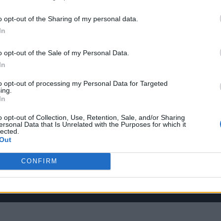
 terceros antes de su exclusión.
por no participar en la divulgación adicional de su información person
o opt-out of the Sharing of my personal data.
ne’s Weave aprovechará las funcio
en la Lista de participantes intermedios de la IAB.
In
o opt-out of the Sale of my Personal Data.
In
to opt-out of processing my Personal Data for Targeted
ing.
In
o opt-out of Collection, Use, Retention, Sale, and/or Sharing
ersonal Data that Is Unrelated with the Purposes for which it
lected.
Out
CONFIRM