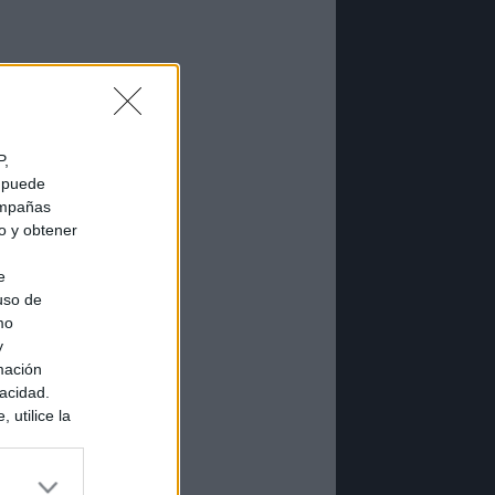
P,
e puede
campañas
do y obtener
e
 uso de
mo
y
mación
vacidad.
 utilice la
ués de que
sados en
ión personal