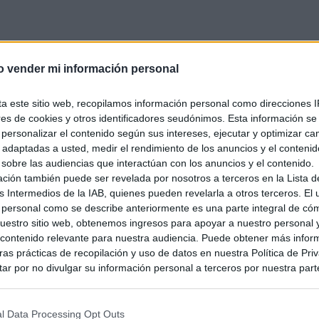
o vender mi información personal
ta este sitio web, recopilamos información personal como direcciones I
ores de cookies y otros identificadores seudónimos. Esta información s
a personalizar el contenido según sus intereses, ejecutar y optimizar 
s adaptadas a usted, medir el rendimiento de los anuncios y el conteni
 sobre las audiencias que interactúan con los anuncios y el contenido.
ación también puede ser revelada por nosotros a terceros en la Lista d
s Intermedios de la IAB, quienes pueden revelarla a otros terceros. El
 personal como se describe anteriormente es una parte integral de có
estro sitio web, obtenemos ingresos para apoyar a nuestro personal 
ontenido relevante para nuestra audiencia. Puede obtener más infor
as prácticas de recopilación y uso de datos en nuestra Política de Pri
ar por no divulgar su información personal a terceros por nuestra parte,
pción de exclusión y confirme su selección. Tenga en cuenta que desp
su solicitud de exclusión, es posible que continúe viendo anuncios ba
asados en la información personal utilizada por nosotros o en informac
l Data Processing Opt Outs