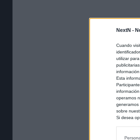
NextN -
N
Cuando visi
identificad
utilizar par
publicitaria
información
Esta inform
Participante
información
operamos nu
generamos c
sobre nuestr
Si desea opt
siguiente o
se procese 
intereses b
Persona