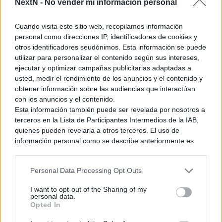
NextN -
No vender mi información personal
encontramos ante uno de los títulos con más colaboraciones
en forma de armaduras y armas de la saga, aunque habrá
Cuando visita este sitio web, recopilamos información
que ver cuantas llegan a Occidente… si es que el juego llega.
personal como direcciones IP, identificadores de cookies y
Porque aunque seguimos sin saber sobre su localización,
otros identificadores seudónimos. Esta información se puede
probablemente tendríamos que esperar a una posible
utilizar para personalizar el contenido según sus intereses,
revisión llamada Monster Hunter X Ultimate para que nos
ejecutar y optimizar campañas publicitarias adaptadas a
llegue, como pasó con Monster Hunter 4. Por favor Capcom,
usted, medir el rendimiento de los anuncios y el contenido y
acuérdate de Occidente.
obtener información sobre las audiencias que interactúan
con los anuncios y el contenido.
Esta información también puede ser revelada por nosotros a
Ver también
terceros en la Lista de Participantes Intermedios de la IAB,
Danganronpa 2×2 retrasa sus juicios
quienes pueden revelarla a otros terceros. El uso de
hasta principios de 2027. Para
información personal como se describe anteriormente es
compensar da nuevos detalles de la
nueva historia del modo Slayhem
una parte integral de cómo operamos nuestro sitio web,
obtenemos ingresos para apoyar a nuestro personal y
4 julio, 2026 1:26
Personal Data Processing Opt Outs
generamos contenido relevante para nuestra audiencia.
Puede obtener más información sobre nuestras prácticas de
I want to opt-out of the Sharing of my
recopilación y uso de datos en nuestra Política de
personal data.
Privacidad.
Opted In
Si desea optar por no divulgar su información personal a
Fuente