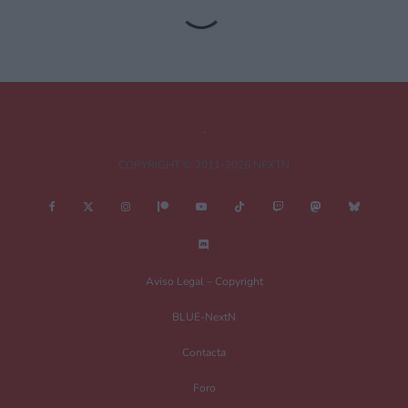
obligatorios están marcados con
*
Comentario
*
COPYRIGHT © 2011-2026 NEXTN
Nombre
*
Aviso Legal – Copyright
BLUE-NextN
Correo electrónico
*
Contacta
Foro