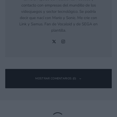
contacto con empresas del mundillo de los
videojuegos y sector tecnológico. Se podría
decir que nací con Mario y Sonic. Me crie con
Link y Samus. Fan de Vocaloid y de SEGA en
plantilla.
MOSTRAR COMENTARIOS (0)
Deja una respuesta
Tu dirección de correo electrónico no será publicada.
Los campos