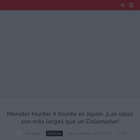
Monster Hunter X triunfa en Japón. ¡Las colas
son más largas que un Dalamadur!
Takaregal
·
Noticias
·
29 noviembre, 2015 17:01
·
0