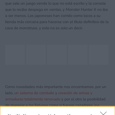
que sale un juego vende lo que no está escrito y la consola
que lo recibe despega en ventas, y Monster Hunter X no iba
a ser menos. Los japoneses han corrido como locos a su
tienda más cercana para hacerse con el título definitivo de la
caza de monstruos, y esto no es solo un decir.
Como novedades más importante nos encontramos, por un
lado,
un sistema de combate
y
creación de armas y
armaduras totalmente renovado
y por el otro la posibilidad
de manejar a los Felynes como si fuesen cazadores,
los
denominados Nyanters
. Por si todo esto fuera poco nos