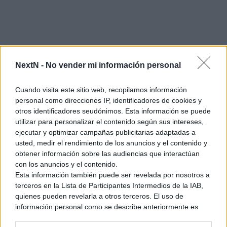
NextN -
No vender mi información personal
Cuando visita este sitio web, recopilamos información
personal como direcciones IP, identificadores de cookies y
otros identificadores seudónimos. Esta información se puede
utilizar para personalizar el contenido según sus intereses,
ejecutar y optimizar campañas publicitarias adaptadas a
usted, medir el rendimiento de los anuncios y el contenido y
obtener información sobre las audiencias que interactúan
con los anuncios y el contenido.
El principal problema de este sistema es que, a la hora de
Esta información también puede ser revelada por nosotros a
mejorar armas o armaduras ya poderosas, te exigen algún
terceros en la Lista de Participantes Intermedios de la IAB,
material muy difícil de conseguir debido a que su
quienes pueden revelarla a otros terceros. El uso de
probabilidad de aparición es muy reducida (como las clásicas
información personal como se describe anteriormente es
una parte integral de cómo operamos nuestro sitio web,
placas o joyas). A no ser que tuvieras suerte y consiguieras