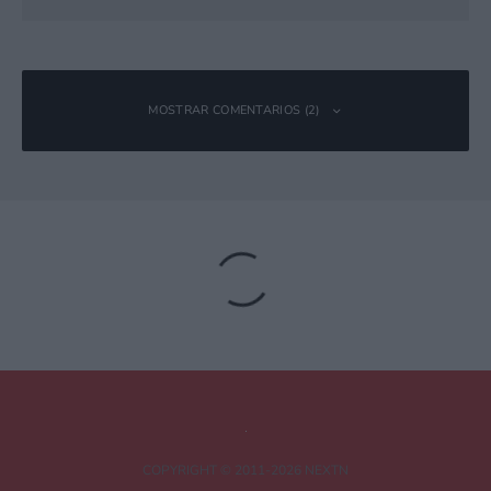
MOSTRAR COMENTARIOS (2)
Danilo
Responder
16 noviembre, 2015 16:23 a las 16:23
Parece interesante y una nueva alternativa. Pero me
conozco, si un material difícil en concreto hace que gane más
poder, no voy a conformarme con menos xD. Si hay más
materiales difíciles que den los mismos puntos, sí es una
gran noticia. Hay veces que tienes muchos palios y gemas de
otros monstruos, y el que necesitas en concreto te falta.
COPYRIGHT © 2011-2026 NEXTN