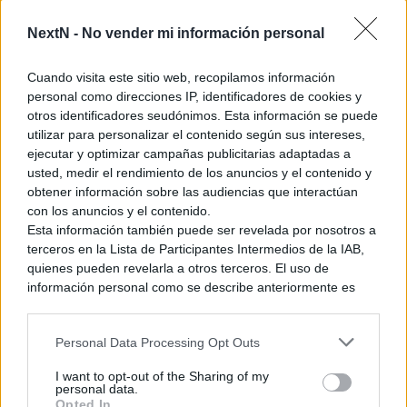
NextN -
No vender mi información personal
Cuando visita este sitio web, recopilamos información
personal como direcciones IP, identificadores de cookies y
otros identificadores seudónimos. Esta información se puede
utilizar para personalizar el contenido según sus intereses,
ejecutar y optimizar campañas publicitarias adaptadas a
usted, medir el rendimiento de los anuncios y el contenido y
La finalización de las obras y la puesta en marcha de esta
obtener información sobre las audiencias que interactúan
zona Nintendo,
que estará situada a la izquierda nada más
con los anuncios y el contenido.
Esta información también puede ser revelada por nosotros a
entrar en el parque
temático de Osaka (como veréis en la
terceros en la Lista de Participantes Intermedios de la IAB,
imagen sobre este párrafo), está
prevista para el verano de
quienes pueden revelarla a otros terceros. El uso de
2020
, a tiempo para coincidir con los Juegos Olímpicos, una
información personal como se describe anteriormente es
fecha que no ha sido elegida por casualidad, dado que en
una parte integral de cómo operamos nuestro sitio web,
ese año se celebrarán en la bulliciosa ciudad japonesa de
obtenemos ingresos para apoyar a nuestro personal y
Tokio. Ahora solo falta saber qué es lo que nos vamos a
Personal Data Processing Opt Outs
generamos contenido relevante para nuestra audiencia.
encontrar en este parque temático, y si se replicará de igual
Puede obtener más información sobre nuestras prácticas de
I want to opt-out of the Sharing of my
recopilación y uso de datos en nuestra Política de
forma a los otros tres de la compañía… lo que sí tenemos
personal data.
Privacidad.
Opted In