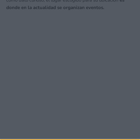
como dato curioso, el lugar escogido para su ubicación
es
donde en la actualidad se organizan eventos.