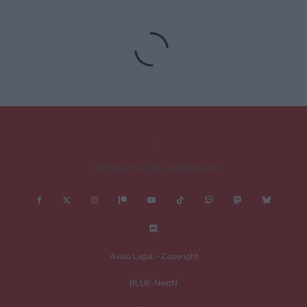
Deja una respuesta
Tu dirección de correo electrónico no será publicada.
Los campos
obligatorios están marcados con
*
Comentario
*
COPYRIGHT © 2011-2026 NEXTN
Nombre
*
Aviso Legal – Copyright
BLUE-NextN
Correo electrónico
*