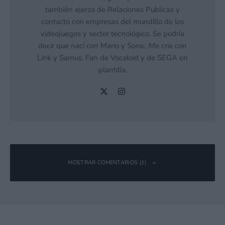
también ejerzo de Relaciones Publicas y
contacto con empresas del mundillo de los
videojuegos y sector tecnológico. Se podría
decir que nací con Mario y Sonic. Me crie con
Link y Samus. Fan de Vocaloid y de SEGA en
plantilla.
MOSTRAR COMENTARIOS (1)
moripi
Responder
21 octubre, 2016 17:53 a las 17:53