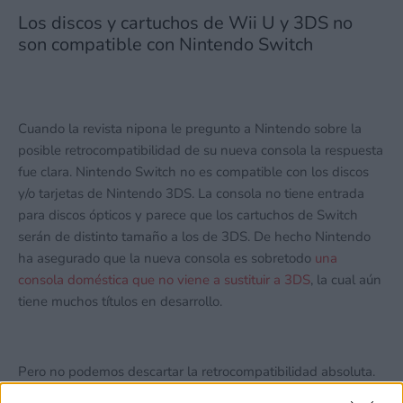
Los discos y cartuchos de Wii U y 3DS no
son compatible con Nintendo Switch
Cuando la revista nipona le pregunto a Nintendo sobre la
posible retrocompatibilidad de su nueva consola la respuesta
fue clara. Nintendo Switch no es compatible con los discos
y/o tarjetas de Nintendo 3DS. La consola no tiene entrada
para discos ópticos y parece que los cartuchos de Switch
serán de distinto tamaño a los de 3DS. De hecho Nintendo
ha asegurado que la nueva consola es sobretodo
una
consola doméstica que no viene a sustituir a 3DS
, la cual aún
tiene muchos títulos en desarrollo.
Pero no podemos descartar la retrocompatibilidad absoluta.
Aún existe la opción de que los juegos comprados de