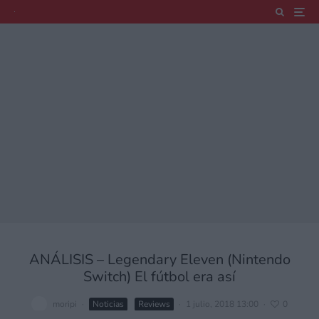
ANÁLISIS – Legendary Eleven (Nintendo
Switch) El fútbol era así
moripi
·
Noticias
Reviews
·
1 julio, 2018 13:00
·
0