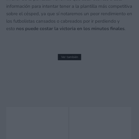
información para intentar tener a la plantilla más competitiva
sobre el césped, ya que sí notaremos un peor rendimiento en
los futbolistas cansados o cabreados por ir perdiendo y
esto
nos puede costar la victoria en los minutos finales
.
Ver también
Yacht Club Games muestra un tema para
3DS dedicado a Shovel Knight
28 octubre, 2014 12:25