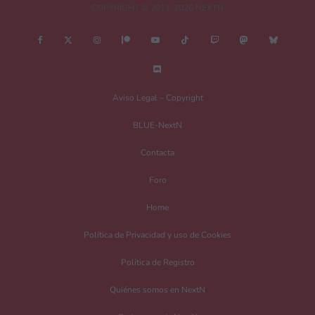
COPYRIGHT © 2011-2026 NEXTN
¿Es esto una review?
Aviso Legal – Copyright
No
Si
BLUE-NextN
Nombre
*
Contacta
Foro
Home
Correo electrónico
*
Política de Privacidad y uso de Cookies
Política de Registro
Guarda mi nombre, correo electrónico y web en este navegador para la
próxima vez que comente.
Quiénes somos en NextN