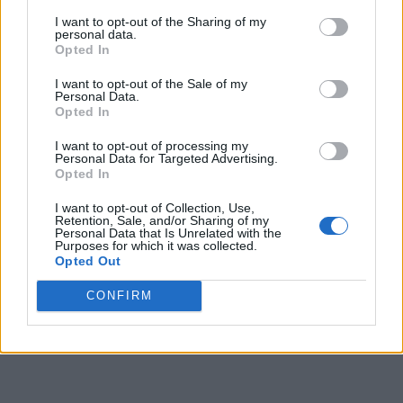
Puede obtener más información sobre nuestras prácticas de
I want to opt-out of the Sharing of my
recopilación y uso de datos en nuestra Política de
personal data.
Privacidad.
Opted In
Si desea optar por no divulgar su información personal a
I want to opt-out of the Sale of my
terceros por nuestra parte, utilice la siguiente opción de
Personal Data.
exclusión y confirme su selección. Tenga en cuenta que
Opted In
después de que se procese su solicitud de exclusión, es
posible que continúe viendo anuncios basados en intereses
I want to opt-out of processing my
Personal Data for Targeted Advertising.
basados en la información personal utilizada por nosotros o
Opted In
en información personal divulgada a terceros antes de su
exclusión.
I want to opt-out of Collection, Use,
Puede optar por no participar en la divulgación adicional de
Retention, Sale, and/or Sharing of my
Personal Data that Is Unrelated with the
su información personal por parte de terceros en la Lista de
Purposes for which it was collected.
participantes intermedios de la IAB.
Opted Out
CONFIRM