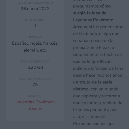
FECHA DE LANZAMIENTO
preguntamos
cómo
28 enero 2022
surgió la idea de
Leyendas Pokémon:
Nº JUGADORES
1
Arceus
, si fue por encargo
de Nintendo, o algo que
IDIOMAS
soñaban desde de la
Español, inglés, francés,
propia Game Freak, o
alemán, etc.
simplemente el hecho de
que es lo que llevan
TAMAÑO DESCARGA
6,22 GB
pidiendo infinidad de fans
desde hace muchos años:
NUESTRA PUNTUACIÓN
un título de la serie
75
distinto
, con un mundo
que explorar y recorrer a
COMPRAR
Leyendas Pokémon:
nuestro antojo, repleto de
Arceus
historias por aquí y por
allá, y cientos de
Pokémon con los que