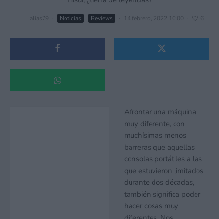
alias79
·
Noticias
Reviews
·
14 febrero, 2022 10:00
·
6
Afrontar una máquina
muy diferente, con
muchísimas menos
barreras que aquellas
consolas portátiles a las
que estuvieron limitados
durante dos décadas,
también significa poder
hacer cosas muy
diferentes. Nos