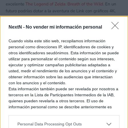
excelente
The Legend of Zelda: Breath of the Wild
. En un
futuro podrías dotar a la aventura de Link con gráficos 4K,
mayor carga poligonal, 120 FPS… ¿qué conseguirías? Pues
que fuese igual de genial que fue en su día, dado que la
NextN -
No vender mi información personal
esencia de ese título no está en sus gráficos (y tampoco
flojeaba en ello), sino en su mundo, su jugabilidad, su
Cuando visita este sitio web, recopilamos información
interacción, sus personajes, la vida que desprendía, sin
personal como direcciones IP, identificadores de cookies y
necesitad de ejecutarse en una máquina potente. La
otros identificadores seudónimos. Esta información se puede
diferencia entre esta joya de la historia de los videojuegos, y
utilizar para personalizar el contenido según sus intereses,
ejecutar y optimizar campañas publicitarias adaptadas a
Leyendas Pokémon: Arceus, está en casi 5 años de
usted, medir el rendimiento de los anuncios y el contenido y
diferencia entre un lanzamiento y otro… y los «recursos
obtener información sobre las audiencias que interactúan
infinitos» que tuvo a su disposición Breath of the Wild, título
con los anuncios y el contenido.
retrasado varias veces y en el que colaboraron un centenar
Esta información también puede ser revelada por nosotros a
de personas,
incluido parte del personal de Monolith Soft.
terceros en la Lista de Participantes Intermedios de la IAB,
quienes pueden revelarla a otros terceros. El uso de
información personal como se describe anteriormente es
una parte integral de cómo operamos nuestro sitio web,
obtenemos ingresos para apoyar a nuestro personal y
Personal Data Processing Opt Outs
generamos contenido relevante para nuestra audiencia.