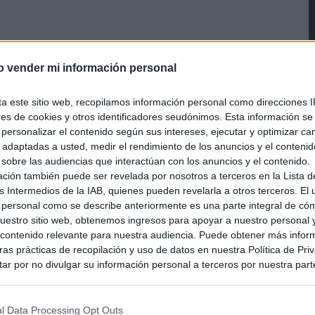
o vender mi información personal
ta este sitio web, recopilamos información personal como direcciones I
ores de cookies y otros identificadores seudónimos. Esta información s
a personalizar el contenido según sus intereses, ejecutar y optimizar 
s adaptadas a usted, medir el rendimiento de los anuncios y el conteni
 sobre las audiencias que interactúan con los anuncios y el contenido.
ación también puede ser revelada por nosotros a terceros en la Lista d
s Intermedios de la IAB, quienes pueden revelarla a otros terceros. El
 personal como se describe anteriormente es una parte integral de có
estro sitio web, obtenemos ingresos para apoyar a nuestro personal 
ontenido relevante para nuestra audiencia. Puede obtener más infor
as prácticas de recopilación y uso de datos en nuestra Política de Pri
ar por no divulgar su información personal a terceros por nuestra parte,
pción de exclusión y confirme su selección. Tenga en cuenta que desp
su solicitud de exclusión, es posible que continúe viendo anuncios ba
asados en la información personal utilizada por nosotros o en informac
l Data Processing Opt Outs