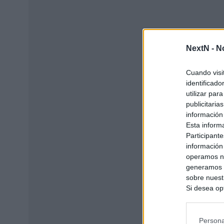
NextN -
N
Cuando visi
identificad
utilizar par
publicitaria
información
Esta inform
Participante
información
operamos nu
generamos c
sobre nuestr
Si desea opt
siguiente o
se procese 
intereses b
Persona