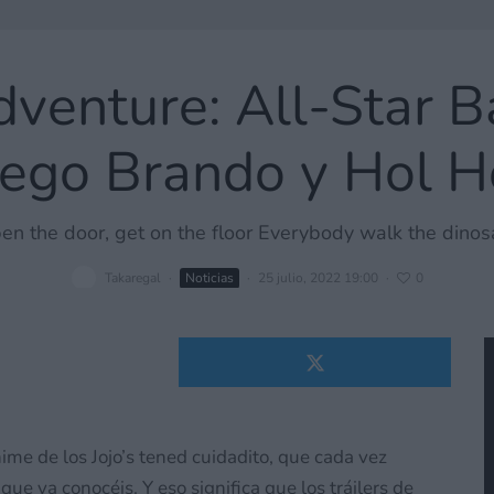
Adventure: All-Star B
iego Brando y Hol H
en the door, get on the floor Everybody walk the dinos
Takaregal
·
Noticias
·
25 julio, 2022 19:00
·
0
anime de los Jojo’s tened cuidadito, que cada vez
e ya conocéis. Y eso significa que los tráilers de