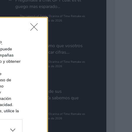
Preguntale a chat GPT cual es el
guego mas esparado...
The Legend of Zelda: Ocarina of Time Remake es
el juego más esperado de 2026
Pinales
P,
Yo pienso lo mismo que vosotros
e puede
de GTA. Cuantificar cifras....
campañas
do y obtener
The Legend of Zelda: Ocarina of Time Remake es
el juego más esperado de 2026
e
Gutur 89
 uso de
mo
Nota aclaratoria de sus
y
responsables: "Ya sabemos que
mación
GTA 6...
vacidad.
 utilice la
The Legend of Zelda: Ocarina of Time Remake es
ués de que
el juego más esperado de 2026
sados en
Synbioso
ión personal