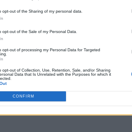
 terceros antes de su exclusión.
por no participar en la divulgación adicional de su información person
o opt-out of the Sharing of my personal data.
en la Lista de participantes intermedios de la IAB.
In
o opt-out of the Sale of my Personal Data.
In
to opt-out of processing my Personal Data for Targeted
ing.
In
ta colina moriré. Osea, miradle. Es un Dio, que puede
o opt-out of Collection, Use, Retention, Sale, and/or Sharing
ncluso gracias a su
stand
Scary Monster. Además si os
ersonal Data that Is Unrelated with the Purposes for which it
lected.
erpreta ligeramente distinto al DIO que ya conocemos.
Out
.
CONFIRM