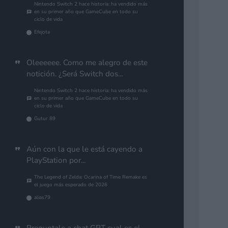
Nintendo Switch 2 hace historia: ha vendido más
en su primer año que GameCube en todo su
ciclo de vida
Efejota
Oleeeeee. Como me alegro de este
notición. ¿Será Switch dos...
Nintendo Switch 2 hace historia: ha vendido más
en su primer año que GameCube en todo su
ciclo de vida
Gutur 89
Aún con la que le está cayendo a
PlayStation por...
The Legend of Zelda: Ocarina of Time Remake es
el juego más esperado de 2026
alias79