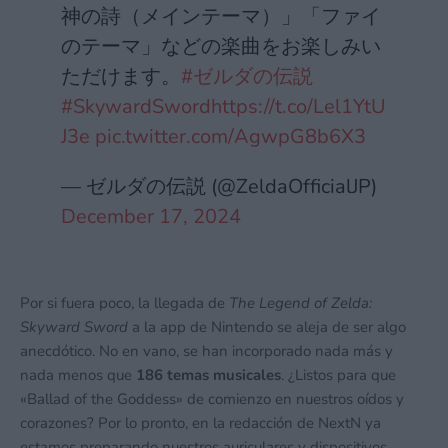
神の詩（メインテーマ）」「ファイ
のテーマ」などの楽曲をお楽しみい
ただけます。
#ゼルダの伝説
#SkywardSword
https://t.co/Lel1YtU
J3e
pic.twitter.com/AgwpG8b6X3
— ゼルダの伝説 (@ZeldaOfficialJP)
December 17, 2024
Por si fuera poco, la llegada de
The Legend of Zelda:
Skyward Sword
a la app de Nintendo se aleja de ser algo
anecdótico. No en vano, se han incorporado nada más y
nada menos que
186 temas musicales
. ¿Listos para que
«Ballad of the Goddess» de comienzo en nuestros oídos y
corazones? Por lo pronto, en la redacción de NextN ya
estamos preparando nuestros auriculares y dispositivos