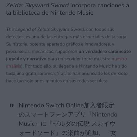
Recibir un correo electrónico con cada nueva entrada.
Zelda: Skyward Sword
incorpora canciones a
la biblioteca de Nintendo Music
The Legend of Zelda: Skyward Sword
, con todos sus
defectos, es una de las entregas más especiales de la saga.
Su historia, potente apartado gráfico e innovadores, y
precursoras, mecánicas, supusieron
un verdadero caramelito
jugable y narrativo
para un servidor (para muestra
nuestro
análisis
). Por todo ello, su llegada a Nintendo Music ha sido
toda una grata sorpresa. Y así lo han anunciado los de Kioto
hace tan solo unos minutos en sus redes sociales:
Nintendo Switch Online加入者限定
のスマートフォンアプリ『Nintendo
Music』に『ゼルダの伝説 スカイウ
ォードソード』の楽曲が追加。「女