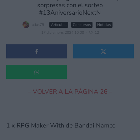
sorpresas con el sorteo
#13AniversarioNextN
alias79
·
Artículos
Concursos
Noticias
·
17 diciembre, 2024 10:00
·
12
– VOLVER A LA PÁGINA 26 –
1 x RPG Maker With de Bandai Namco