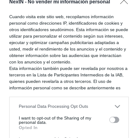
NextN -
No vender mi información personal
Anterior
1
2
3
4
5
6
Cuando visita este sitio web, recopilamos información
personal como direcciones IP, identificadores de cookies y
7
8
9
10
11
12
13
14
otros identificadores seudónimos. Esta información se puede
utilizar para personalizar el contenido según sus intereses,
15
16
17
18
19
20
21
22
ejecutar y optimizar campañas publicitarias adaptadas a
usted, medir el rendimiento de los anuncios y el contenido y
23
24
25
26
27
28
29
30
obtener información sobre las audiencias que interactúan
con los anuncios y el contenido.
31
32
Siguiente
Esta información también puede ser revelada por nosotros a
terceros en la Lista de Participantes Intermedios de la IAB,
quienes pueden revelarla a otros terceros. El uso de
información personal como se describe anteriormente es
una parte integral de cómo operamos nuestro sitio web,
obtenemos ingresos para apoyar a nuestro personal y
Personal Data Processing Opt Outs
generamos contenido relevante para nuestra audiencia.
Puede obtener más información sobre nuestras prácticas de
I want to opt-out of the Sharing of my
recopilación y uso de datos en nuestra Política de
personal data.
Privacidad.
Opted In
Si desea optar por no divulgar su información personal a
alias79