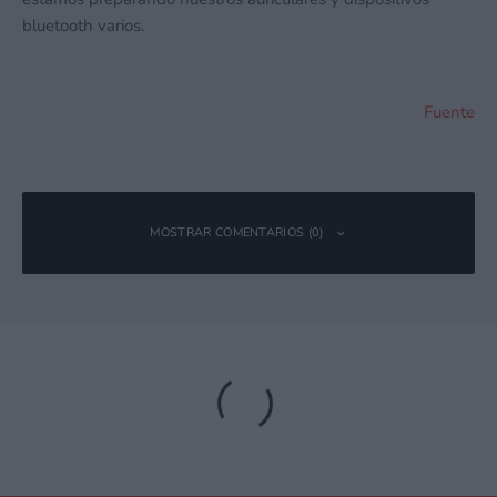
bluetooth varios.
Fuente
MOSTRAR COMENTARIOS (0)
Deja una respuesta
Tu dirección de correo electrónico no será publicada.
Los campos
obligatorios están marcados con
*
Comentario
*