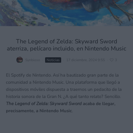
The Legend of Zelda: Skyward Sword
aterriza, pelícaro incluido, en Nintendo Music
Nombre
*
Synbioso
·
Noticias
·
17 diciembre, 2024 9:55
·
3
Correo electrónico
*
El Spotify de Nintendo. Así ha bautizado gran parte de la
comunidad a Nintendo Music. Una plataforma que llegó a
dispositivos móviles dispuesta a traernos un pedacito de la
historia sonora de la Gran N. ¿A qué tanto relato? Sencillo.
Guarda mi nombre, correo electrónico y web en este navegador para la
The Legend of Zelda: Skyward Sword
acaba de llegar,
próxima vez que comente.
precisamente, a Nintendo Music
.
Recibir un correo electrónico con los siguientes comentarios a esta entrada.