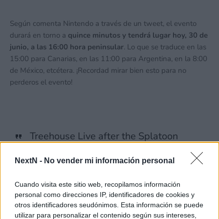
Según comenta Nintendo a través de un tweet, el evento
durará en torno a
quince minutos y tendrá lugar hoy, 30 de
junio, a las 16:00 hora peninsular
. Lo que se traduce en las
15:00 para Canarias, en las 11:00 para Argentina, en la 8:00
de México, etcétera. ¡Recordad mirar bien esto para no
perderos el evento!
Treehouse Live after the Splatoon
Raiders Direct is about 30 minutes
NextN -
No vender mi información personal
long
Cuando visita este sitio web, recopilamos información
—
Wario64 (@wario64.bsky.social)
personal como direcciones IP, identificadores de cookies y
2026-06-29T14:04:46.752Z
otros identificadores seudónimos. Esta información se puede
utilizar para personalizar el contenido según sus intereses,