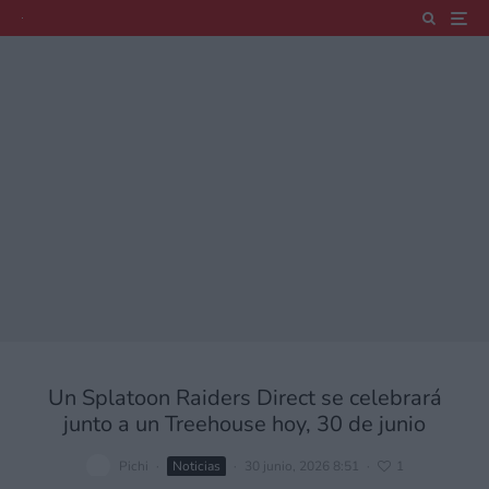
Un Splatoon Raiders Direct se celebrará
junto a un Treehouse hoy, 30 de junio
Pichi
·
Noticias
·
30 junio, 2026 8:51
·
1