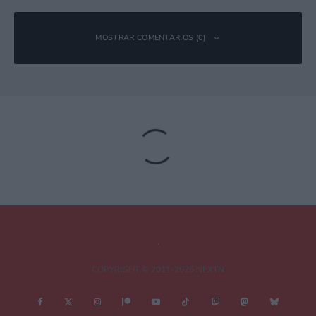
MOSTRAR COMENTARIOS (0)
Deja una respuesta
Tu dirección de correo electrónico no será publicada.
Los campos
obligatorios están marcados con
*
Comentario
*
COPYRIGHT © 2011-2026 NEXTN