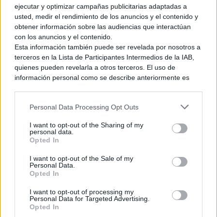
ejecutar y optimizar campañas publicitarias adaptadas a
Ver también
2 Comentarios
usted, medir el rendimiento de los anuncios y el contenido y
obtener información sobre las audiencias que interactúan
con los anuncios y el contenido.
Esta información también puede ser revelada por nosotros a
terceros en la Lista de Participantes Intermedios de la IAB,
quienes pueden revelarla a otros terceros. El uso de
información personal como se describe anteriormente es
una parte integral de cómo operamos nuestro sitio web,
obtenemos ingresos para apoyar a nuestro personal y
Personal Data Processing Opt Outs
generamos contenido relevante para nuestra audiencia.
Puede obtener más información sobre nuestras prácticas de
I want to opt-out of the Sharing of my
recopilación y uso de datos en nuestra Política de
personal data.
Privacidad.
Opted In
Si desea optar por no divulgar su información personal a
I want to opt-out of the Sale of my
terceros por nuestra parte, utilice la siguiente opción de
Personal Data.
exclusión y confirme su selección. Tenga en cuenta que
Final Fantasy Resonance será el
Opted In
después de que se procese su solicitud de exclusión, es
primer juego HD-2D de la
posible que continúe viendo anuncios basados en intereses
I want to opt-out of processing my
franquicia
Personal Data for Targeted Advertising.
basados en la información personal utilizada por nosotros o
Opted In
en información personal divulgada a terceros antes de su