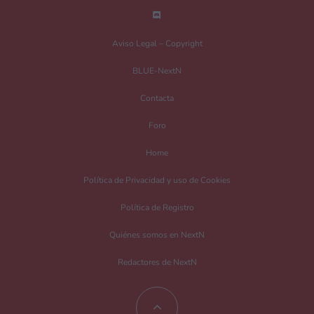
Nombre
*
Aviso Legal – Copyright
BLUE-NextN
Correo electrónico
*
Contacta
Foro
Guarda mi nombre, correo electrónico y web en este navegador para la
Home
próxima vez que comente.
Política de Privacidad y uso de Cookies
Recibir un correo electrónico con los siguientes comentarios a esta entrada.
Política de Registro
Recibir un correo electrónico con cada nueva entrada.
Quiénes somos en NextN
Redactores de NextN