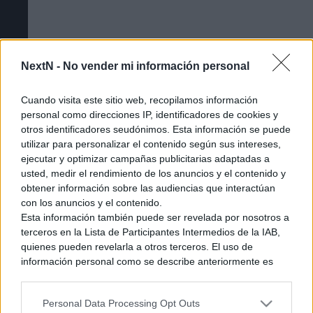
NextN -
No vender mi información personal
Cuando visita este sitio web, recopilamos información
personal como direcciones IP, identificadores de cookies y
otros identificadores seudónimos. Esta información se puede
utilizar para personalizar el contenido según sus intereses,
ejecutar y optimizar campañas publicitarias adaptadas a
usted, medir el rendimiento de los anuncios y el contenido y
obtener información sobre las audiencias que interactúan
Cómo acceder a la beta cerrada de The
con los anuncios y el contenido.
Esta información también puede ser revelada por nosotros a
Duskbloods [Tutorial]
terceros en la Lista de Participantes Intermedios de la IAB,
quienes pueden revelarla a otros terceros. El uso de
información personal como se describe anteriormente es
una parte integral de cómo operamos nuestro sitio web,
obtenemos ingresos para apoyar a nuestro personal y
Personal Data Processing Opt Outs
generamos contenido relevante para nuestra audiencia.