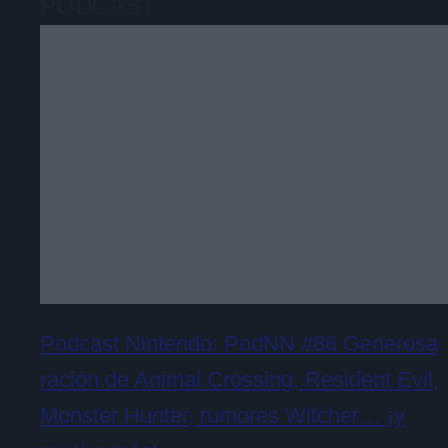
PODCAST
Podcast Nintendo: PodNN #86 Generosa
ración de Animal Crossing, Resident Evil,
Monster Hunter, rumores Witcher… ¡y