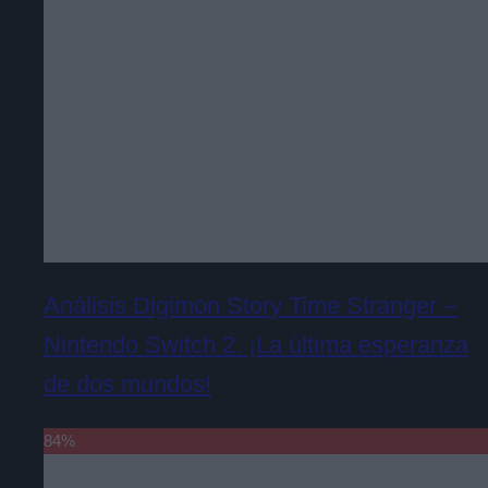
Análisis Digimon Story Time Stranger –
Nintendo Switch 2. ¡La última esperanza
de dos mundos!
84
%