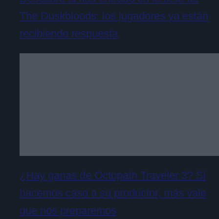
The Duskbloods: los jugadores ya están
recibiendo respuesta
¿Hay ganas de Octopath Traveler 3? Si
hacemos caso a su productor, más vale
que nos preparemos