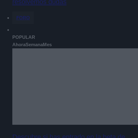
resolvemos dudas
FORO
POPULAR
Ahora
Semana
Mes
Descubre si has entrado en la beta de