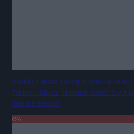
Análisis Fitness Boxing 3: Your Personal
Trainer – Edición Nintendo Switch 2. Afina
más tus directos
86
%