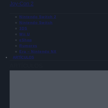
Joy-Con 2
Nintendo Switch 2
Nintendo Switch
3DS
Wii U
eShop
Rumores
Era – Nintendo NX
ARTÍCULOS
ARTÍCULOS