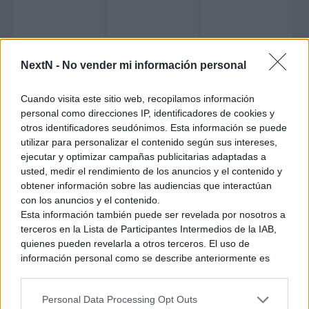
NextN -
No vender mi información personal
Optemos por lo que optemos, pronto nos percataremos que
este es un juego en la que todos los comandos son estándar.
Cuando visita este sitio web, recopilamos información
Es decir, hay una serie de comandos fijos con los que se
personal como direcciones IP, identificadores de cookies y
ejecutan los movimientos de cualquiera de los personajes del
otros identificadores seudónimos. Esta información se puede
plantel del título. En todos los juegos de lucha hay
utilizar para personalizar el contenido según sus intereses,
comandos que son fijos e iguales para todos los personajes,
ejecutar y optimizar campañas publicitarias adaptadas a
como son los golpes de puño (en este caso ataques básicos
usted, medir el rendimiento de los anuncios y el contenido y
obtener información sobre las audiencias que interactúan
con el arma) y las patadas. Sin embargo, en muchos de ellos,
con los anuncios y el contenido.
cada personaje tiene sus propios combos (orden en el que
Esta información también puede ser revelada por nosotros a
pulsar los botones) para ejecutar habilidades más
terceros en la Lista de Participantes Intermedios de la IAB,
avanzadas. En Samurai Shodown no.
L
as sucesiones de
quienes pueden revelarla a otros terceros. El uso de
botones son las mismas para ejecutar todos los
información personal como se describe anteriormente es
movimientos de cualquiera de los personajes.
Es decir,
una parte integral de cómo operamos nuestro sitio web,
para realizar la habilidad especial de, por ejemplo,
obtenemos ingresos para apoyar a nuestro personal y
Personal Data Processing Opt Outs
generamos contenido relevante para nuestra audiencia.
Haohmaru
, usamos la misma secuencia de botones que para