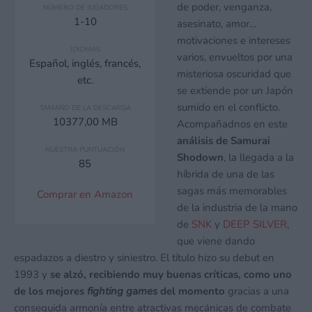
de poder, venganza,
NÚMERO DE JUGADORES
1-10
asesinato, amor…
motivaciones e intereses
IDIOMAS
varios, envueltos por una
Español, inglés, francés,
misteriosa oscuridad que
etc.
se extiende por un Japón
sumido en el conflicto.
TAMAÑO DE LA DESCARGA
10377,00 MB
Acompañadnos en este
análisis de Samurai
NUESTRA PUNTUACIÓN
Shodown
, la llegada a la
85
híbrida de una de las
sagas más memorables
Comprar en Amazon
de la industria de la mano
de
SNK
y
DEEP SILVER
,
que viene dando
espadazos a diestro y siniestro. El título hizo su debut en
1993 y
se alzó, recibiendo muy buenas críticas, como uno
de los mejores
fighting games
del momento
gracias a una
conseguida armonía entre atractivas mecánicas de combate