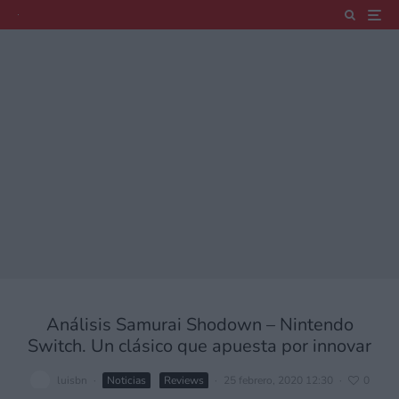
Análisis Samurai Shodown – Nintendo
Switch. Un clásico que apuesta por innovar
luisbn
·
Noticias
Reviews
·
25 febrero, 2020 12:30
·
0