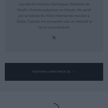
Luis Benito Almena Domínguez Redactor de
NextN. Maestro pokemon en Hyrule. Me perdí
por la tubería de Mario intentando rescatar a
Zelda. Cuando me encuentro con un metroid le
lanzo una pokeball.
MOSTRAR COMENTARIOS (0)
Deja una respuesta
Tu dirección de correo electrónico no será publicada.
Los campos