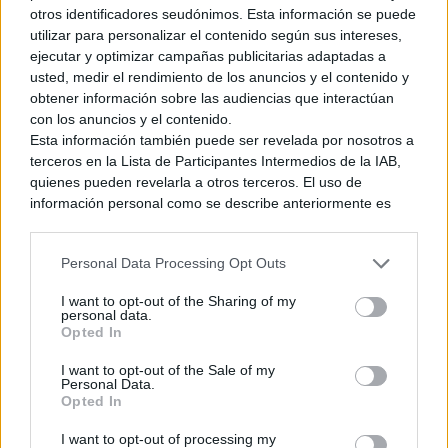
entonces hemos descubierto
nuevos movimientos
,
un nuevo
otros identificadores seudónimos. Esta información se puede
tráiler
y
dos packs de la consola con los juegos
. ¿Habrá un
utilizar para personalizar el contenido según sus intereses,
nuevo anuncio? El que si que estará seguramente sea
Super
ejecutar y optimizar campañas publicitarias adaptadas a
Smash Bros. Ultimate
, juego que se saltó la actualización
usted, medir el rendimiento de los anuncios y el contenido y
diaria el día que se iba a emitir originalmente el Direct. ¿Sería
obtener información sobre las audiencias que interactúan
por que se iba a anunciar un nuevo personaje?
con los anuncios y el contenido.
Esta información también puede ser revelada por nosotros a
terceros en la Lista de Participantes Intermedios de la IAB,
quienes pueden revelarla a otros terceros. El uso de
información personal como se describe anteriormente es
Ver también
una parte integral de cómo operamos nuestro sitio web,
Duskfade, el titulo español a medio
obtenemos ingresos para apoyar a nuestro personal y
camino entre Kingdom Hearts y Jak &
Personal Data Processing Opt Outs
generamos contenido relevante para nuestra audiencia.
Daxter, llegará a Nintendo Switch 2.
Puede obtener más información sobre nuestras prácticas de
I want to opt-out of the Sharing of my
6 junio, 2026 23:35
recopilación y uso de datos en nuestra Política de
personal data.
Privacidad.
Opted In
Si desea optar por no divulgar su información personal a
I want to opt-out of the Sale of my
terceros por nuestra parte, utilice la siguiente opción de
También podemos esperar ver algo de
Super Mario Party
, la
Personal Data.
exclusión y confirme su selección. Tenga en cuenta que
Opted In
versión del
Luigi’s Mansion
original para 3DS y
Dark Souls
después de que se procese su solicitud de exclusión, es
Remastered
dado a sus inminentes lanzamientos, así como
posible que continúe viendo anuncios basados en intereses
I want to opt-out of processing my