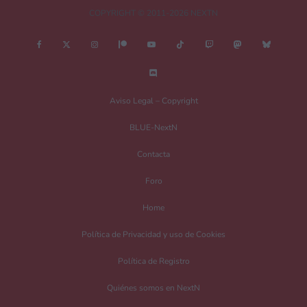
COPYRIGHT © 2011-2026 NEXTN
Nombre
*
Aviso Legal – Copyright
BLUE-NextN
Correo electrónico
*
Contacta
Foro
Guarda mi nombre, correo electrónico y web en este navegador para la
Home
próxima vez que comente.
Política de Privacidad y uso de Cookies
Recibir un correo electrónico con los siguientes comentarios a esta entrada.
Política de Registro
Recibir un correo electrónico con cada nueva entrada.
Quiénes somos en NextN